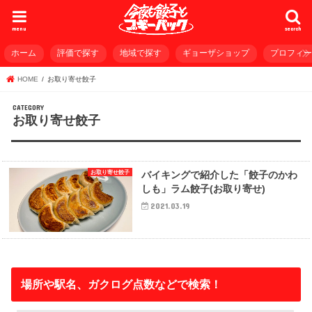
menu
search
ホーム
評価で探す
地域で探す
ギョーザショップ
プロフィ
HOME
お取り寄せ餃子
お取り寄せ餃子
お取り寄せ餃子
バイキングで紹介した「餃子のかわ
しも」ラム餃子(お取り寄せ)
2021.03.19
場所や駅名、ガクログ点数などで検索！