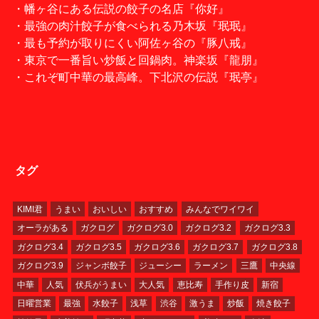
・幡ヶ谷にある伝説の餃子の名店『你好』
・最強の肉汁餃子が食べられる乃木坂『珉珉』
・最も予約が取りにくい阿佐ヶ谷の『豚八戒』
・東京で一番旨い炒飯と回鍋肉。神楽坂『龍朋』
・これぞ町中華の最高峰。下北沢の伝説『珉亭』
タグ
KIMI君
うまい
おいしい
おすすめ
みんなでワイワイ
オーラがある
ガクログ
ガクログ3.0
ガクログ3.2
ガクログ3.3
ガクログ3.4
ガクログ3.5
ガクログ3.6
ガクログ3.7
ガクログ3.8
ガクログ3.9
ジャンボ餃子
ジューシー
ラーメン
三鷹
中央線
中華
人気
伏兵がうまい
大人気
恵比寿
手作り皮
新宿
日曜営業
最強
水餃子
浅草
渋谷
激うま
炒飯
焼き餃子