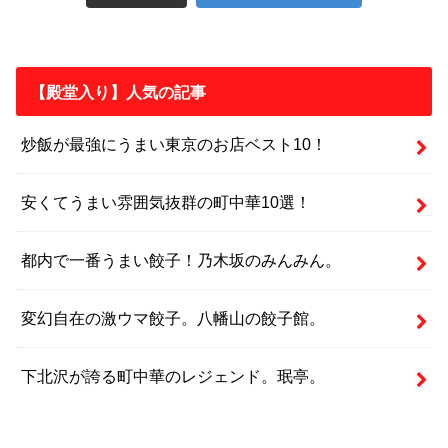
【殿堂入り】人気の記事
炒飯が最強にうまい東京のお店ベスト10！
安くてうまい雰囲気抜群の町中華10選！
都内で一番うまい餃子！乃木坂のみんみん。
変幻自在の激ウマ餃子。八幡山の餃子館。
下北沢が誇る町中華のレジェンド。珉亭。