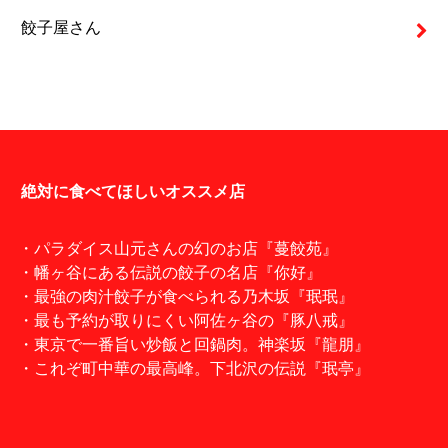
餃子屋さん
絶対に食べてほしいオススメ店
・パラダイス山元さんの幻のお店『蔓餃苑』
・幡ヶ谷にある伝説の餃子の名店『你好』
・最強の肉汁餃子が食べられる乃木坂『珉珉』
・最も予約が取りにくい阿佐ヶ谷の『豚八戒』
・東京で一番旨い炒飯と回鍋肉。神楽坂『龍朋』
・これぞ町中華の最高峰。下北沢の伝説『珉亭』