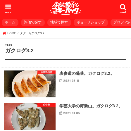
menu
search
ホーム
評価で探す
地域で探す
ギョーザショップ
プロフィ
HOME
タグ : ガクログ3.2
ガクログ3.2
中華料理店
表参道の蓬莱。ガクログ3.2。
2021.03.11
町中華
学芸大学の海新山。ガクログ3.2。
2021.01.05