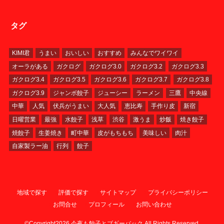
タグ
KIMI君
うまい
おいしい
おすすめ
みんなでワイワイ
オーラがある
ガクログ
ガクログ3.0
ガクログ3.2
ガクログ3.3
ガクログ3.4
ガクログ3.5
ガクログ3.6
ガクログ3.7
ガクログ3.8
ガクログ3.9
ジャンボ餃子
ジューシー
ラーメン
三鷹
中央線
中華
人気
伏兵がうまい
大人気
恵比寿
手作り皮
新宿
日曜営業
最強
水餃子
浅草
渋谷
激うま
炒飯
焼き餃子
焼餃子
生姜焼き
町中華
皮がもちもち
美味しい
肉汁
自家製ラー油
行列
餃子
地域で探す
評価で探す
サイトマップ
プライバシーポリシー
お問合せ
プロフィール
お問い合わせ
©Copyright2026
今夜も餃子とブギーバック
.All Rights Reserved.