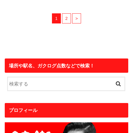
1
2
>
場所や駅名、ガクログ点数などで検索！
プロフィール