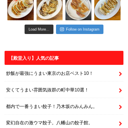
Load More...
Follow on Instagram
【殿堂入り】人気の記事
炒飯が最強にうまい東京のお店ベスト10！
安くてうまい雰囲気抜群の町中華10選！
都内で一番うまい餃子！乃木坂のみんみん。
変幻自在の激ウマ餃子。八幡山の餃子館。