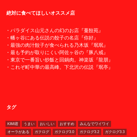
絶対に食べてほしいオススメ店
・パラダイス山元さんの幻のお店『蔓餃苑』
・幡ヶ谷にある伝説の餃子の名店『你好』
・最強の肉汁餃子が食べられる乃木坂『珉珉』
・最も予約が取りにくい阿佐ヶ谷の『豚八戒』
・東京で一番旨い炒飯と回鍋肉。神楽坂『龍朋』
・これぞ町中華の最高峰。下北沢の伝説『珉亭』
タグ
KIMI君
うまい
おいしい
おすすめ
みんなでワイワイ
オーラがある
ガクログ
ガクログ3.0
ガクログ3.2
ガクログ3.3