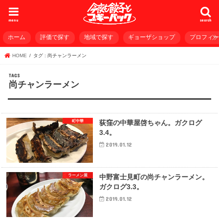
menu
search
ホーム
評価で探す
地域で探す
ギョーザショップ
プロフィ
HOME
タグ : 尚チャンラーメン
尚チャンラーメン
町中華
荻窪の中華屋啓ちゃん。ガクログ
3.4。
2019.01.12
ラーメン屋
中野富士見町の尚チャンラーメン。
ガクログ3.3。
2019.01.12