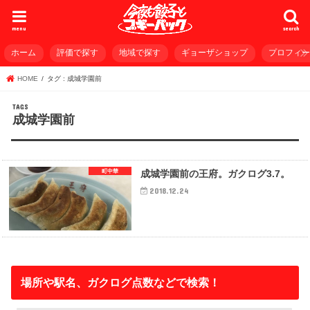
menu
search
ホーム
評価で探す
地域で探す
ギョーザショップ
プロフィ
HOME
タグ : 成城学園前
成城学園前
町中華
成城学園前の王府。ガクログ3.7。
2018.12.24
場所や駅名、ガクログ点数などで検索！