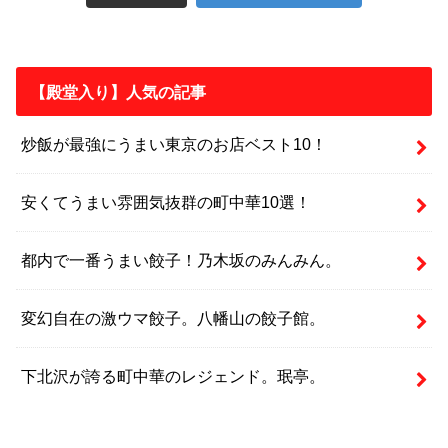
【殿堂入り】人気の記事
炒飯が最強にうまい東京のお店ベスト10！
安くてうまい雰囲気抜群の町中華10選！
都内で一番うまい餃子！乃木坂のみんみん。
変幻自在の激ウマ餃子。八幡山の餃子館。
下北沢が誇る町中華のレジェンド。珉亭。