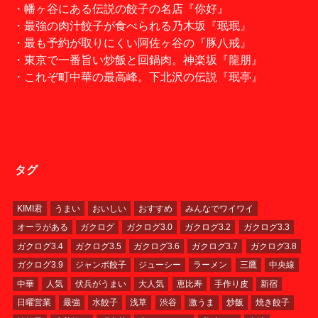
・幡ヶ谷にある伝説の餃子の名店『你好』
・最強の肉汁餃子が食べられる乃木坂『珉珉』
・最も予約が取りにくい阿佐ヶ谷の『豚八戒』
・東京で一番旨い炒飯と回鍋肉。神楽坂『龍朋』
・これぞ町中華の最高峰。下北沢の伝説『珉亭』
タグ
KIMI君
うまい
おいしい
おすすめ
みんなでワイワイ
オーラがある
ガクログ
ガクログ3.0
ガクログ3.2
ガクログ3.3
ガクログ3.4
ガクログ3.5
ガクログ3.6
ガクログ3.7
ガクログ3.8
ガクログ3.9
ジャンボ餃子
ジューシー
ラーメン
三鷹
中央線
中華
人気
伏兵がうまい
大人気
恵比寿
手作り皮
新宿
日曜営業
最強
水餃子
浅草
渋谷
激うま
炒飯
焼き餃子