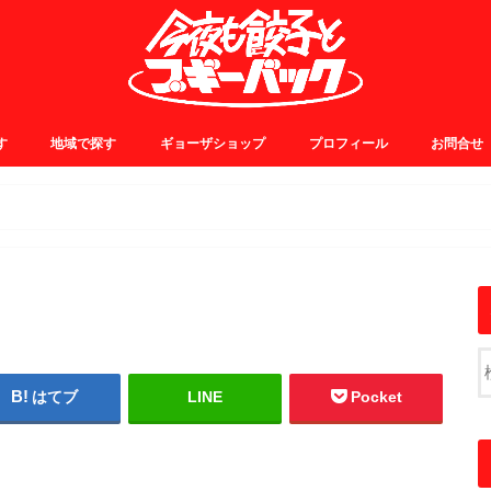
す
地域で探す
ギョーザショップ
プロフィール
お問合せ
0~
5~
0~
5~
JR中央線・総武線
JR山手線・埼京線
東横・田園都市線
日比谷・有楽町線
小田急線
京王線
銀座線
浅草線
大江戸線
千代田線
東京メトロ東西線
その他
はてブ
LINE
Pocket