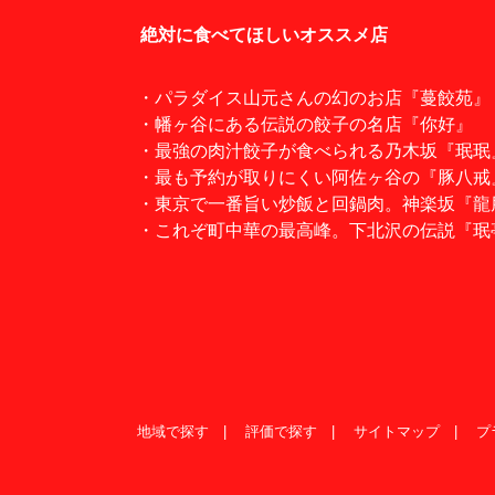
絶対に食べてほしいオススメ店
・パラダイス山元さんの幻のお店『蔓餃苑』
・幡ヶ谷にある伝説の餃子の名店『你好』
・最強の肉汁餃子が食べられる乃木坂『珉珉
・最も予約が取りにくい阿佐ヶ谷の『豚八戒
・東京で一番旨い炒飯と回鍋肉。神楽坂『龍
・これぞ町中華の最高峰。下北沢の伝説『珉
地域で探す
評価で探す
サイトマップ
プ