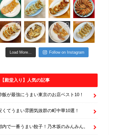
Load More...
Follow on Instagram
【殿堂入り】人気の記事
炒飯が最強にうまい東京のお店ベスト10！
安くてうまい雰囲気抜群の町中華10選！
都内で一番うまい餃子！乃木坂のみんみん。