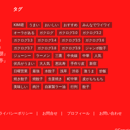
タグ
KIMI君
うまい
おいしい
おすすめ
みんなでワイワイ
オーラがある
ガクログ
ガクログ3.0
ガクログ3.2
』
ガクログ3.3
ガクログ3.4
ガクログ3.5
ガクログ3.6
』
ガクログ3.7
ガクログ3.8
ガクログ3.9
ジャンボ餃子
朋』
ジューシー
ラーメン
三鷹
中央線
中華
人気
亭』
伏兵がうまい
大人気
恵比寿
手作り皮
新宿
日曜営業
最強
水餃子
浅草
渋谷
激うま
炒飯
焼き餃子
焼餃子
生姜焼き
町中華
皮がもちもち
美味しい
肉汁
自家製ラー油
行列
餃子
ライバシーポリシー
お問合せ
プロフィール
お問い合わせ