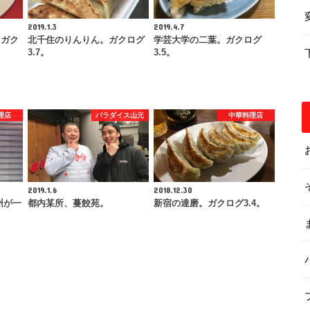
2019.1.3
2019.4.7
。ガク
北千住のりんりん。ガクログ
学芸大学の二葉。ガクログ
3.7。
3.5。
理店
パラダイス山元
中華料理店
2019.1.6
2018.12.30
州が一
都内某所、蔓餃苑。
新宿の達磨。ガクログ3.4。