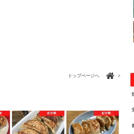
トップページへ
華
町中華
町中華