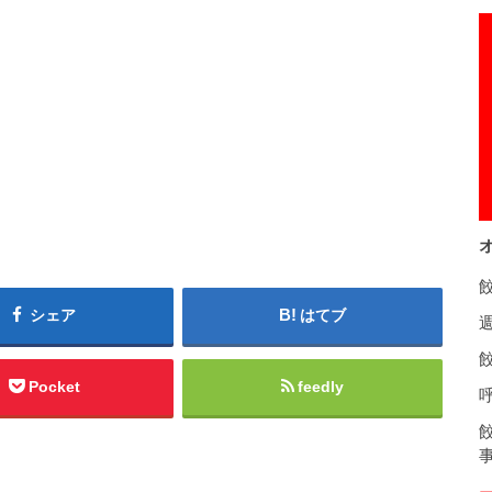
シェア
はてブ
餃
Pocket
feedly