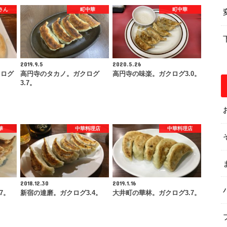
さん
町中華
町中華
2019.9.5
2020.5.26
クログ
高円寺のタカノ。ガクログ
高円寺の味楽。ガクログ3.0。
3.7。
華
中華料理店
中華料理店
2018.12.30
2019.1.16
7。
新宿の達磨。ガクログ3.4。
大井町の華林。ガクログ3.7。