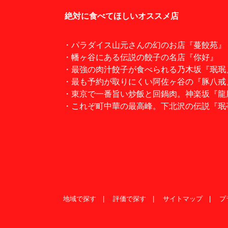
絶対に食べてほしいオススメ店
・パラダイス山元さんの幻のお店『蔓餃苑』
・幡ヶ谷にある伝説の餃子の名店『你好』
・最強の肉汁餃子が食べられる乃木坂『珉珉
・最も予約が取りにくい阿佐ヶ谷の『豚八戒
・東京で一番旨い炒飯と回鍋肉。神楽坂『龍
・これぞ町中華の最高峰。下北沢の伝説『珉
地域で探す
評価で探す
サイトマップ
プ