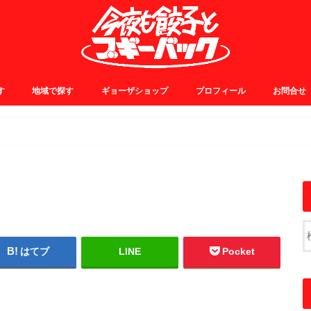
す
地域で探す
ギョーザショップ
プロフィール
お問合せ
0~
5~
0~
5~
JR中央線・総武線
JR山手線・埼京線
東横・田園都市線
日比谷・有楽町線
小田急線
京王線
銀座線
浅草線
大江戸線
千代田線
東京メトロ東西線
その他
はてブ
LINE
Pocket