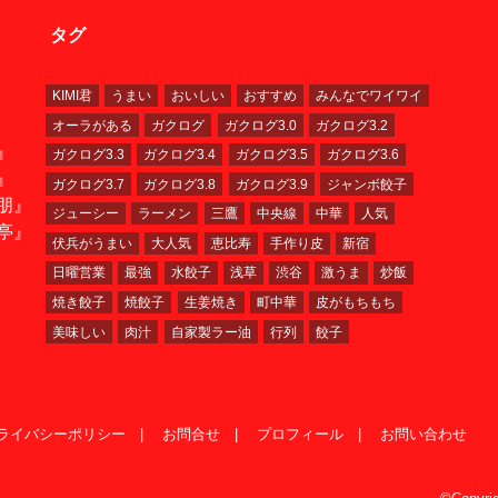
タグ
KIMI君
うまい
おいしい
おすすめ
みんなでワイワイ
オーラがある
ガクログ
ガクログ3.0
ガクログ3.2
』
ガクログ3.3
ガクログ3.4
ガクログ3.5
ガクログ3.6
』
ガクログ3.7
ガクログ3.8
ガクログ3.9
ジャンボ餃子
朋』
ジューシー
ラーメン
三鷹
中央線
中華
人気
亭』
伏兵がうまい
大人気
恵比寿
手作り皮
新宿
日曜営業
最強
水餃子
浅草
渋谷
激うま
炒飯
焼き餃子
焼餃子
生姜焼き
町中華
皮がもちもち
美味しい
肉汁
自家製ラー油
行列
餃子
ライバシーポリシー
お問合せ
プロフィール
お問い合わせ