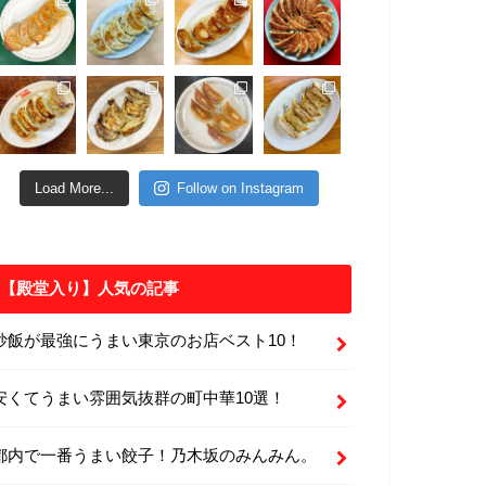
Load More...
Follow on Instagram
【殿堂入り】人気の記事
炒飯が最強にうまい東京のお店ベスト10！
安くてうまい雰囲気抜群の町中華10選！
都内で一番うまい餃子！乃木坂のみんみん。