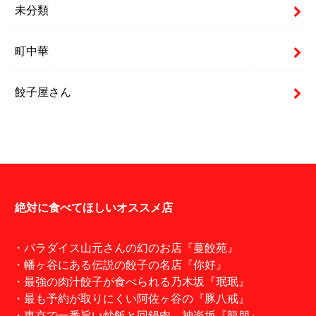
未分類
町中華
餃子屋さん
絶対に食べてほしいオススメ店
・パラダイス山元さんの幻のお店『蔓餃苑』
・幡ヶ谷にある伝説の餃子の名店『你好』
・最強の肉汁餃子が食べられる乃木坂『珉珉』
・最も予約が取りにくい阿佐ヶ谷の『豚八戒』
・東京で一番旨い炒飯と回鍋肉。神楽坂『龍朋』