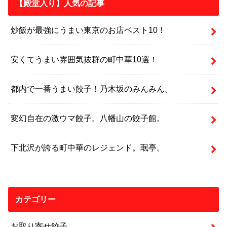
【殿堂入り】人気の記事
炒飯が最強にうまい東京のお店ベスト10！
安くてうまい雰囲気抜群の町中華10選！
都内で一番うまい餃子！乃木坂のみんみん。
変幻自在の激ウマ餃子。八幡山の餃子館。
下北沢が誇る町中華のレジェンド。珉亭。
カテゴリー
お取り寄せ餃子