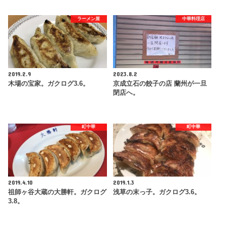
ラーメン屋
中華料理店
2019.2.9
2023.8.2
木場の宝家。ガクログ3.6。
京成立石の餃子の店 蘭州が一旦
閉店へ。
町中華
町中華
2019.4.10
2019.1.3
祖師ヶ谷大蔵の大勝軒。ガクログ
浅草の末っ子。ガクログ3.6。
3.8。