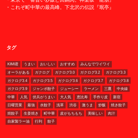
・これぞ町中華の最高峰。下北沢の伝説『珉亭』
タグ
KIMI君
うまい
おいしい
おすすめ
みんなでワイワイ
オーラがある
ガクログ
ガクログ3.0
ガクログ3.2
ガクログ3.3
ガクログ3.4
ガクログ3.5
ガクログ3.6
ガクログ3.7
ガクログ3.8
ガクログ3.9
ジャンボ餃子
ジューシー
ラーメン
三鷹
中央線
中華
人気
伏兵がうまい
大人気
恵比寿
手作り皮
新宿
日曜営業
最強
水餃子
浅草
渋谷
激うま
炒飯
焼き餃子
焼餃子
生姜焼き
町中華
皮がもちもち
美味しい
肉汁
自家製ラー油
行列
餃子