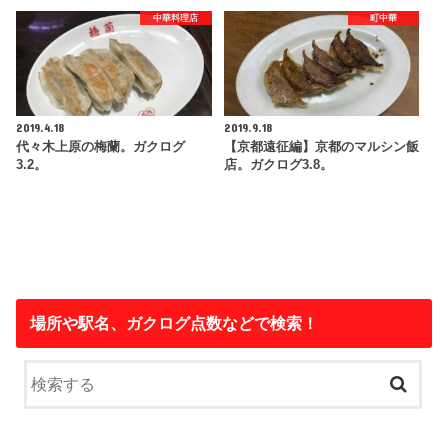
中華料理店
町中華
2019.4.18
2019.9.18
代々木上原の梅蘭。ガクログ
【京都遠征編】京都のマルシン飯
3.2。
店。ガクログ3.8。
場所や駅名、ガクログ点数などで検索！