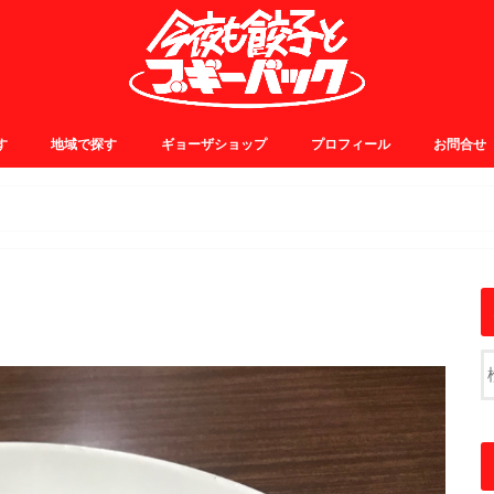
す
地域で探す
ギョーザショップ
プロフィール
お問合せ
0~
5~
0~
5~
JR中央線・総武線
JR山手線・埼京線
東横・田園都市線
日比谷・有楽町線
小田急線
京王線
銀座線
浅草線
大江戸線
千代田線
東京メトロ東西線
その他
。