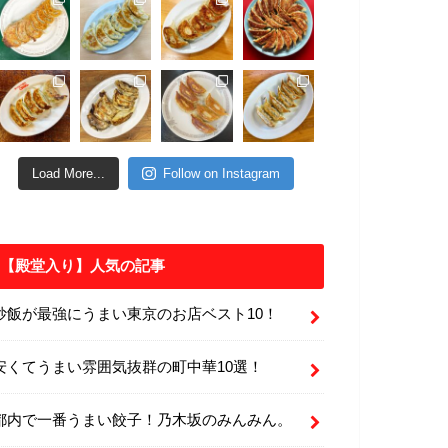
Load More...
Follow on Instagram
【殿堂入り】人気の記事
炒飯が最強にうまい東京のお店ベスト10！
安くてうまい雰囲気抜群の町中華10選！
都内で一番うまい餃子！乃木坂のみんみん。