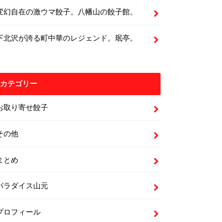
変幻自在の激ウマ餃子。八幡山の餃子館。
下北沢が誇る町中華のレジェンド。珉亭。
カテゴリー
お取り寄せ餃子
その他
まとめ
パラダイス山元
プロフィール