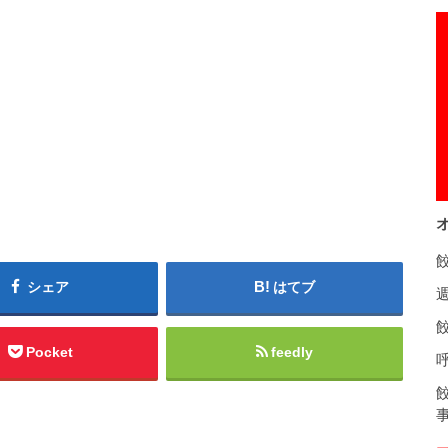
シェア
はてブ
餃
Pocket
feedly