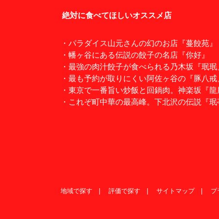
絶対に食べてほしいオススメ店
・パラダイス山元さんの幻のお店『蔓餃苑』
・幡ヶ谷にある伝説の餃子の名店『你好』
・最強の肉汁餃子が食べられる乃木坂『珉珉
・最も予約が取りにくい阿佐ヶ谷の『豚八戒
・東京で一番旨い炒飯と回鍋肉。神楽坂『龍
・これぞ町中華の最高峰。下北沢の伝説『珉
地域で探す
評価で探す
サイトマップ
プ