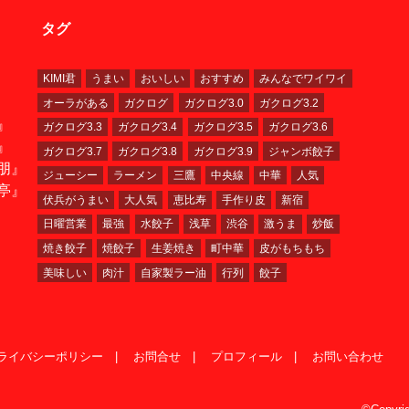
タグ
KIMI君
うまい
おいしい
おすすめ
みんなでワイワイ
オーラがある
ガクログ
ガクログ3.0
ガクログ3.2
』
ガクログ3.3
ガクログ3.4
ガクログ3.5
ガクログ3.6
』
ガクログ3.7
ガクログ3.8
ガクログ3.9
ジャンボ餃子
朋』
ジューシー
ラーメン
三鷹
中央線
中華
人気
亭』
伏兵がうまい
大人気
恵比寿
手作り皮
新宿
日曜営業
最強
水餃子
浅草
渋谷
激うま
炒飯
焼き餃子
焼餃子
生姜焼き
町中華
皮がもちもち
美味しい
肉汁
自家製ラー油
行列
餃子
ライバシーポリシー
お問合せ
プロフィール
お問い合わせ