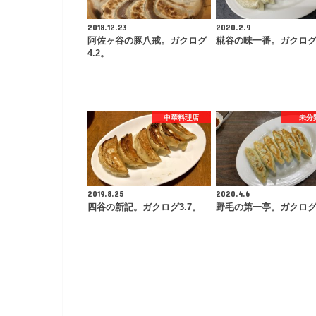
2018.12.23
2020.2.9
阿佐ヶ谷の豚八戒。ガクログ
糀谷の味一番。ガクログ3
4.2。
中華料理店
未分
2019.8.25
2020.4.6
四谷の新記。ガクログ3.7。
野毛の第一亭。ガクログ3