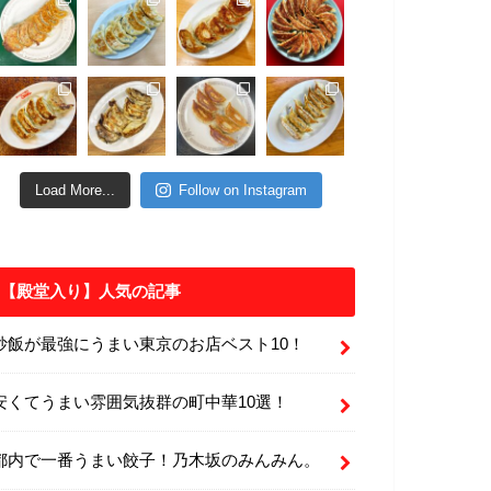
Load More...
Follow on Instagram
【殿堂入り】人気の記事
炒飯が最強にうまい東京のお店ベスト10！
安くてうまい雰囲気抜群の町中華10選！
都内で一番うまい餃子！乃木坂のみんみん。