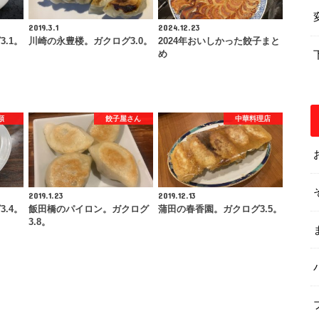
2019.3.1
2024.12.23
.1。
川崎の永豊楼。ガクログ3.0。
2024年おいしかった餃子まと
め
類
餃子屋さん
中華料理店
2019.1.23
2019.12.13
.4。
飯田橋のパイロン。ガクログ
蒲田の春香園。ガクログ3.5。
3.8。