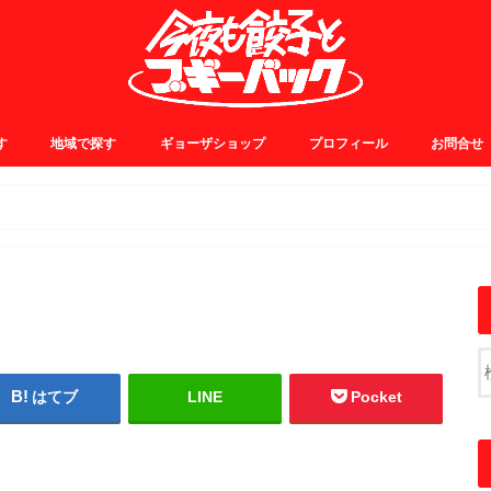
す
地域で探す
ギョーザショップ
プロフィール
お問合せ
0~
5~
0~
5~
JR中央線・総武線
JR山手線・埼京線
東横・田園都市線
日比谷・有楽町線
小田急線
京王線
銀座線
浅草線
大江戸線
千代田線
東京メトロ東西線
その他
はてブ
LINE
Pocket