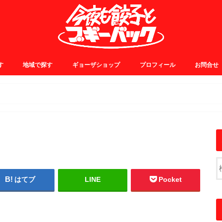
す
地域で探す
ギョーザショップ
プロフィール
お問合せ
0~
5~
0~
5~
JR中央線・総武線
JR山手線・埼京線
東横・田園都市線
日比谷・有楽町線
小田急線
京王線
銀座線
浅草線
大江戸線
千代田線
東京メトロ東西線
その他
はてブ
LINE
Pocket