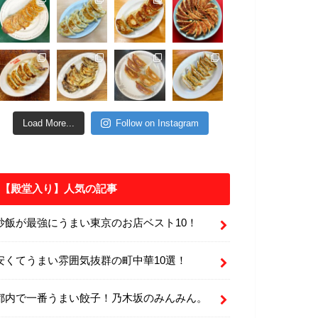
Load More...
Follow on Instagram
【殿堂入り】人気の記事
炒飯が最強にうまい東京のお店ベスト10！
安くてうまい雰囲気抜群の町中華10選！
都内で一番うまい餃子！乃木坂のみんみん。