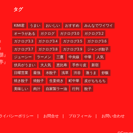
タグ
KIMI君
うまい
おいしい
おすすめ
みんなでワイワイ
オーラがある
ガクログ
ガクログ3.0
ガクログ3.2
』
ガクログ3.3
ガクログ3.4
ガクログ3.5
ガクログ3.6
』
ガクログ3.7
ガクログ3.8
ガクログ3.9
ジャンボ餃子
朋』
ジューシー
ラーメン
三鷹
中央線
中華
人気
亭』
伏兵がうまい
大人気
恵比寿
手作り皮
新宿
日曜営業
最強
水餃子
浅草
渋谷
激うま
炒飯
焼き餃子
焼餃子
生姜焼き
町中華
皮がもちもち
美味しい
肉汁
自家製ラー油
行列
餃子
ライバシーポリシー
お問合せ
プロフィール
お問い合わせ