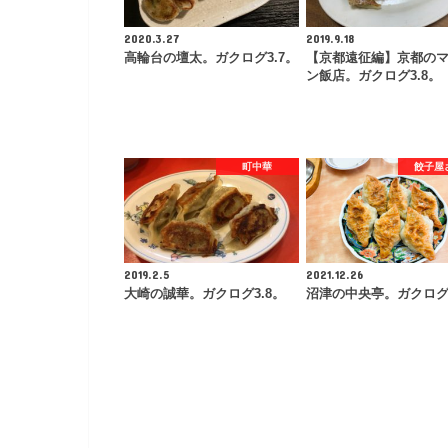
2020.3.27
2019.9.18
高輪台の壇太。ガクログ3.7。
【京都遠征編】京都の
ン飯店。ガクログ3.8。
町中華
餃子屋
2019.2.5
2021.12.26
大崎の誠華。ガクログ3.8。
沼津の中央亭。ガクログ3