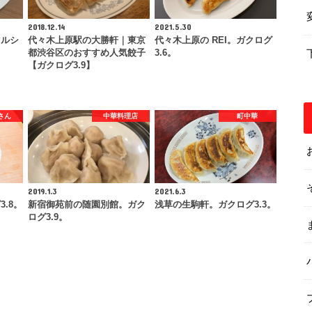
2018.12.14
2021.5.30
マルシ
代々木上原駅の大勝軒｜東京
代々木上原の REI。ガクログ
都渋谷区のおすすめ人気餃子
3.6。
【ガクログ3.9】
さん
中華料理店
町中華
2019.1.3
2021.6.3
.8。
新宿御苑前の随園別館。ガク
浅草の生駒軒。ガクログ3.3。
ログ3.9。