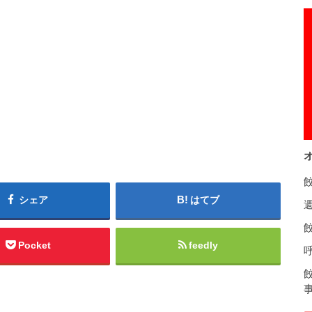
シェア
はてブ
餃
Pocket
feedly