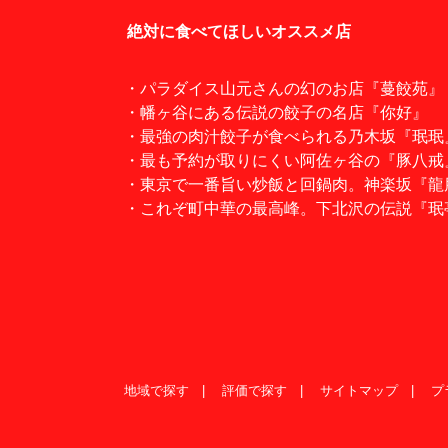
絶対に食べてほしいオススメ店
・パラダイス山元さんの幻のお店『蔓餃苑』
・幡ヶ谷にある伝説の餃子の名店『你好』
・最強の肉汁餃子が食べられる乃木坂『珉珉
・最も予約が取りにくい阿佐ヶ谷の『豚八戒
・東京で一番旨い炒飯と回鍋肉。神楽坂『龍
・これぞ町中華の最高峰。下北沢の伝説『珉
地域で探す
評価で探す
サイトマップ
プ