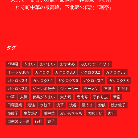
・これぞ町中華の最高峰。下北沢の伝説『珉亭』
タグ
KIMI君
うまい
おいしい
おすすめ
みんなでワイワイ
オーラがある
ガクログ
ガクログ3.0
ガクログ3.2
ガクログ3.3
ガクログ3.4
ガクログ3.5
ガクログ3.6
ガクログ3.7
ガクログ3.8
ガクログ3.9
ジャンボ餃子
ジューシー
ラーメン
三鷹
中央線
中華
人気
伏兵がうまい
大人気
恵比寿
手作り皮
新宿
日曜営業
最強
水餃子
浅草
渋谷
激うま
炒飯
焼き餃子
焼餃子
生姜焼き
町中華
皮がもちもち
美味しい
肉汁
自家製ラー油
行列
餃子