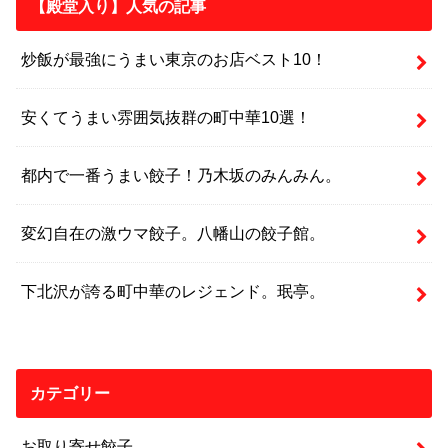
【殿堂入り】人気の記事
炒飯が最強にうまい東京のお店ベスト10！
安くてうまい雰囲気抜群の町中華10選！
都内で一番うまい餃子！乃木坂のみんみん。
変幻自在の激ウマ餃子。八幡山の餃子館。
下北沢が誇る町中華のレジェンド。珉亭。
カテゴリー
お取り寄せ餃子