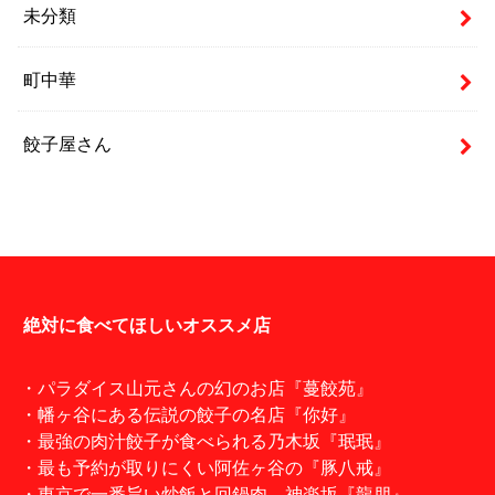
未分類
町中華
餃子屋さん
絶対に食べてほしいオススメ店
・パラダイス山元さんの幻のお店『蔓餃苑』
・幡ヶ谷にある伝説の餃子の名店『你好』
・最強の肉汁餃子が食べられる乃木坂『珉珉』
・最も予約が取りにくい阿佐ヶ谷の『豚八戒』
・東京で一番旨い炒飯と回鍋肉。神楽坂『龍朋』