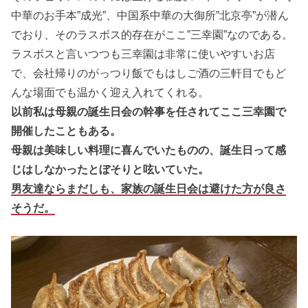
中華のお手本”成光”、中国系中華の大御所”北京亭”が潜ん
でおり、そのラスボス的存在がここ”三幸園”なのである。
ラスボスと言いつつも三幸園は非常に使いやすいお店
で、会社帰りのがっつり飯でもはしご酒の三軒目でもど
んな場面でも温かく迎え入れてくれる。
以前私は母親の誕生日会の幹事を任されてここ三幸園で
開催したこともある。
母親は美味しい料理に喜んでいたものの、誕生日って感
じはしなかったとぼそりと呟いていた。
男友達ならまだしも、家族の誕生日会は避けた方が良さ
そうだ。