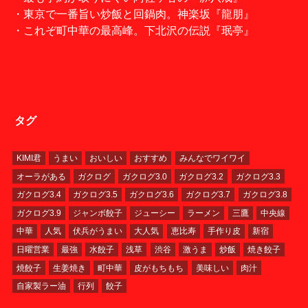
・東京で一番旨い炒飯と回鍋肉。神楽坂『龍朋』
・これぞ町中華の最高峰。下北沢の伝説『珉亭』
タグ
KIMI君
うまい
おいしい
おすすめ
みんなでワイワイ
オーラがある
ガクログ
ガクログ3.0
ガクログ3.2
ガクログ3.3
ガクログ3.4
ガクログ3.5
ガクログ3.6
ガクログ3.7
ガクログ3.8
ガクログ3.9
ジャンボ餃子
ジューシー
ラーメン
三鷹
中央線
中華
人気
伏兵がうまい
大人気
恵比寿
手作り皮
新宿
日曜営業
最強
水餃子
浅草
渋谷
激うま
炒飯
焼き餃子
焼餃子
生姜焼き
町中華
皮がもちもち
美味しい
肉汁
自家製ラー油
行列
餃子