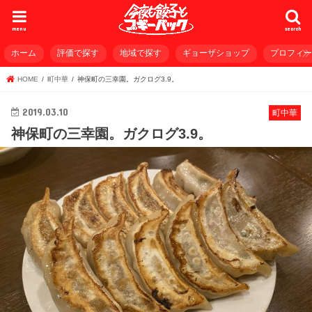
menu
search
ホーム
評価で探す
地域で探す
ギョーザショップ
プロフィ
HOME
町中華
神保町の三幸園。ガクログ3.9。
2019.03.10
町中華
神保町の三幸園。ガクログ3.9。