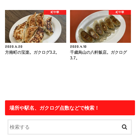
町中華
町中華
2020.6.20
2020.4.10
方南町の宝楽。ガクログ3.2。
千歳烏山の八軒飯店。ガクログ
3.7。
場所や駅名、ガクログ点数などで検索！