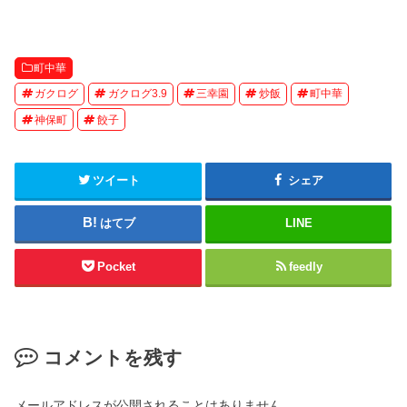
町中華
ガクログ
ガクログ3.9
三幸園
炒飯
町中華
神保町
餃子
ツイート
シェア
はてブ
LINE
Pocket
feedly
コメントを残す
メールアドレスが公開されることはありません。