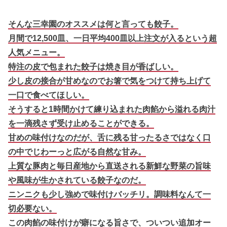
そんな三幸園のオススメは何と言っても餃子。
月間で12,500皿、一日平均400皿以上注文が入るという超
人気メニュー。
特注の皮で包まれた餃子は焼き目が香ばしい。
少し皮の接合が甘めなのでお箸で気をつけて持ち上げて
一口で食べてほしい。
そうすると1時間かけて練り込まれた肉餡から溢れる肉汁
を一滴残さず受け止めることができる。
甘めの味付けなのだが、舌に残る甘ったるさではなく口
の中でじわーっと広がる自然な甘み。
上質な豚肉と毎日産地から直送される新鮮な野菜の旨味
や風味が生かされている餃子なのだ。
ニンニクも少し強めで味付けバッチリ。調味料なんて一
切必要ない。
この肉餡の味付けが癖になる旨さで、ついつい追加オー