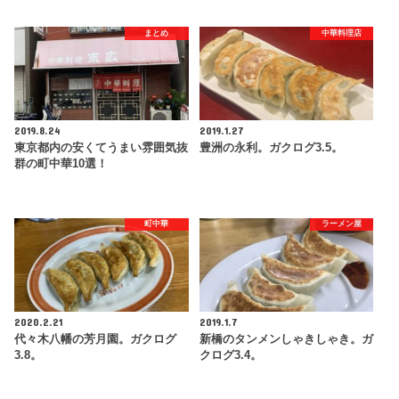
まとめ
中華料理店
2019.8.24
2019.1.27
東京都内の安くてうまい雰囲気抜
豊洲の永利。ガクログ3.5。
群の町中華10選！
町中華
ラーメン屋
2020.2.21
2019.1.7
代々木八幡の芳月園。ガクログ
新橋のタンメンしゃきしゃき。ガ
3.8。
クログ3.4。