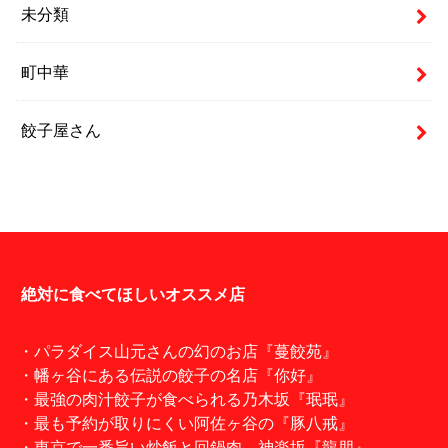
未分類
町中華
餃子屋さん
絶対に食べてほしいオススメ店
・パラダイス山元さんの幻のお店『蔓餃苑』
・幡ヶ谷にある伝説の餃子の名店『你好』
・最強の肉汁餃子が食べられる乃木坂『珉珉』
・最も予約が取りにくい阿佐ヶ谷の『豚八戒』
・東京で一番旨い炒飯と回鍋肉。神楽坂『龍朋』