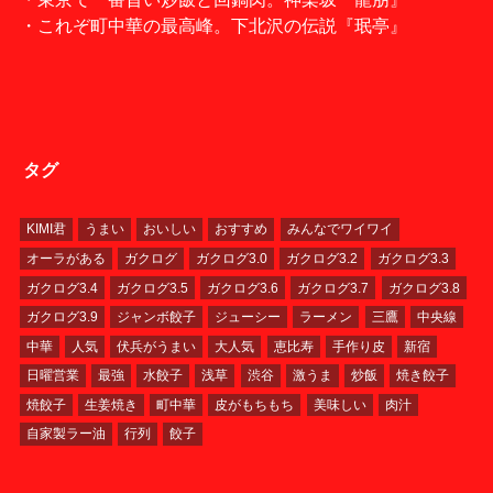
・これぞ町中華の最高峰。下北沢の伝説『珉亭』
タグ
KIMI君
うまい
おいしい
おすすめ
みんなでワイワイ
オーラがある
ガクログ
ガクログ3.0
ガクログ3.2
ガクログ3.3
ガクログ3.4
ガクログ3.5
ガクログ3.6
ガクログ3.7
ガクログ3.8
ガクログ3.9
ジャンボ餃子
ジューシー
ラーメン
三鷹
中央線
中華
人気
伏兵がうまい
大人気
恵比寿
手作り皮
新宿
日曜営業
最強
水餃子
浅草
渋谷
激うま
炒飯
焼き餃子
焼餃子
生姜焼き
町中華
皮がもちもち
美味しい
肉汁
自家製ラー油
行列
餃子