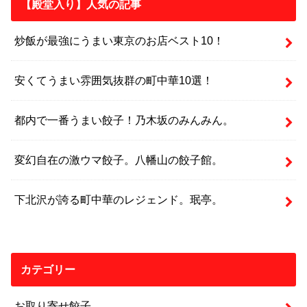
【殿堂入り】人気の記事
炒飯が最強にうまい東京のお店ベスト10！
安くてうまい雰囲気抜群の町中華10選！
都内で一番うまい餃子！乃木坂のみんみん。
変幻自在の激ウマ餃子。八幡山の餃子館。
下北沢が誇る町中華のレジェンド。珉亭。
カテゴリー
お取り寄せ餃子