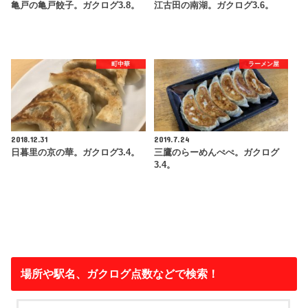
亀戸の亀戸餃子。ガクログ3.8。
江古田の南湖。ガクログ3.6。
町中華
ラーメン屋
2018.12.31
2019.7.24
日暮里の京の華。ガクログ3.4。
三鷹のらーめんぺぺ。ガクログ
3.4。
場所や駅名、ガクログ点数などで検索！