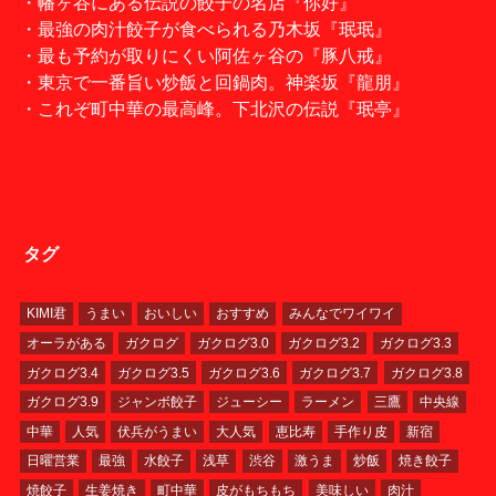
・幡ヶ谷にある伝説の餃子の名店『你好』
・最強の肉汁餃子が食べられる乃木坂『珉珉』
・最も予約が取りにくい阿佐ヶ谷の『豚八戒』
・東京で一番旨い炒飯と回鍋肉。神楽坂『龍朋』
・これぞ町中華の最高峰。下北沢の伝説『珉亭』
タグ
KIMI君
うまい
おいしい
おすすめ
みんなでワイワイ
オーラがある
ガクログ
ガクログ3.0
ガクログ3.2
ガクログ3.3
ガクログ3.4
ガクログ3.5
ガクログ3.6
ガクログ3.7
ガクログ3.8
ガクログ3.9
ジャンボ餃子
ジューシー
ラーメン
三鷹
中央線
中華
人気
伏兵がうまい
大人気
恵比寿
手作り皮
新宿
日曜営業
最強
水餃子
浅草
渋谷
激うま
炒飯
焼き餃子
焼餃子
生姜焼き
町中華
皮がもちもち
美味しい
肉汁