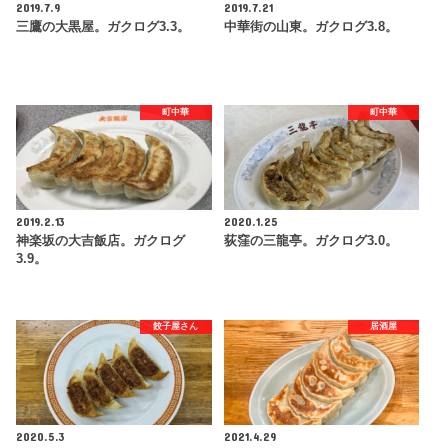
2019.7.9
2019.7.21
三鷹の大黒屋。ガクログ3.3。
中華街の山東。ガクログ3.8。
町中華
町中華
2019.2.13
2020.1.25
神楽坂の大吉飯店。ガクログ
荻窪の三龍亭。ガクログ3.0。
3.9。
餃子屋さん
居酒屋
2020.5.3
2021.4.29