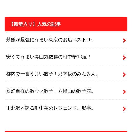
【殿堂入り】人気の記事
炒飯が最強にうまい東京のお店ベスト10！
安くてうまい雰囲気抜群の町中華10選！
都内で一番うまい餃子！乃木坂のみんみん。
変幻自在の激ウマ餃子。八幡山の餃子館。
下北沢が誇る町中華のレジェンド。珉亭。