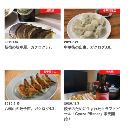
居酒屋
中華料理店
2019.1.14
2019.7.21
新宿の岐阜屋。ガクログ3.7。
中華街の山東。ガクログ3.8。
餃子屋さん
その他
2020.3.15
2020.12.3
八幡山の餃子館。ガクログ4.3。
餃子のために生まれたクラフトビ
ール「Gyoza Pilsner」販売開
始！