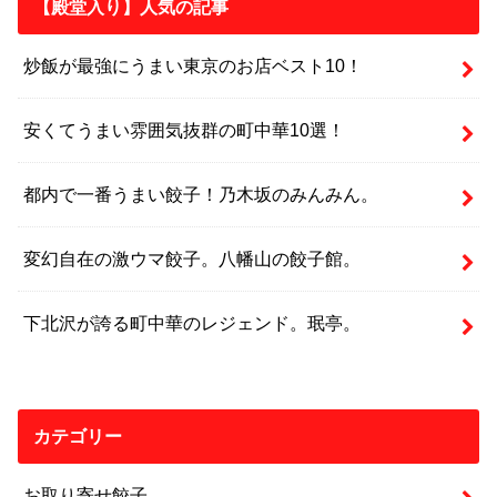
【殿堂入り】人気の記事
炒飯が最強にうまい東京のお店ベスト10！
安くてうまい雰囲気抜群の町中華10選！
都内で一番うまい餃子！乃木坂のみんみん。
変幻自在の激ウマ餃子。八幡山の餃子館。
下北沢が誇る町中華のレジェンド。珉亭。
カテゴリー
お取り寄せ餃子