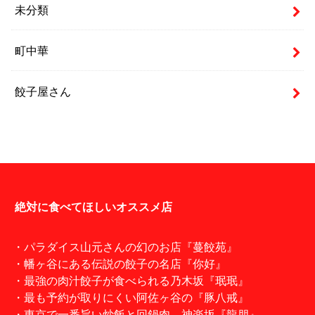
未分類
町中華
餃子屋さん
絶対に食べてほしいオススメ店
・パラダイス山元さんの幻のお店『蔓餃苑』
・幡ヶ谷にある伝説の餃子の名店『你好』
・最強の肉汁餃子が食べられる乃木坂『珉珉』
・最も予約が取りにくい阿佐ヶ谷の『豚八戒』
・東京で一番旨い炒飯と回鍋肉。神楽坂『龍朋』