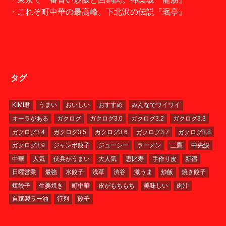
・これぞ町中華の最高峰。下北沢の伝説『珉亭』
タグ
KIMI君
うまい
おいしい
おすすめ
みんなでワイワイ
オーラがある
ガクログ
ガクログ3.0
ガクログ3.2
ガクログ3.3
ガクログ3.4
ガクログ3.5
ガクログ3.6
ガクログ3.7
ガクログ3.8
ガクログ3.9
ジャンボ餃子
ジューシー
ラーメン
三鷹
中央線
中華
人気
伏兵がうまい
大人気
恵比寿
手作り皮
新宿
日曜営業
最強
水餃子
浅草
渋谷
激うま
炒飯
焼き餃子
焼餃子
生姜焼き
町中華
皮がもちもち
美味しい
肉汁
自家製ラー油
行列
餃子