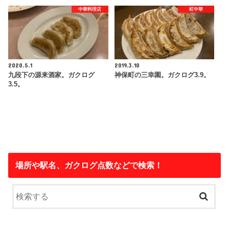
中華料理店
町中華
2020.5.1
2019.3.10
九段下の源来酒家。ガクログ
神保町の三幸園。ガクログ3.9。
3.5。
場所や駅名、ガクログ点数などで検索！