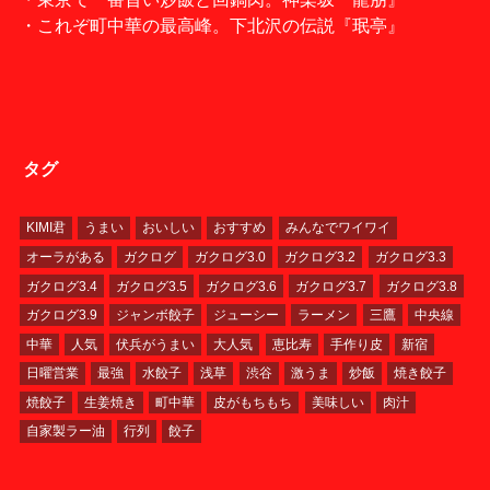
・これぞ町中華の最高峰。下北沢の伝説『珉亭』
タグ
KIMI君
うまい
おいしい
おすすめ
みんなでワイワイ
オーラがある
ガクログ
ガクログ3.0
ガクログ3.2
ガクログ3.3
ガクログ3.4
ガクログ3.5
ガクログ3.6
ガクログ3.7
ガクログ3.8
ガクログ3.9
ジャンボ餃子
ジューシー
ラーメン
三鷹
中央線
中華
人気
伏兵がうまい
大人気
恵比寿
手作り皮
新宿
日曜営業
最強
水餃子
浅草
渋谷
激うま
炒飯
焼き餃子
焼餃子
生姜焼き
町中華
皮がもちもち
美味しい
肉汁
自家製ラー油
行列
餃子