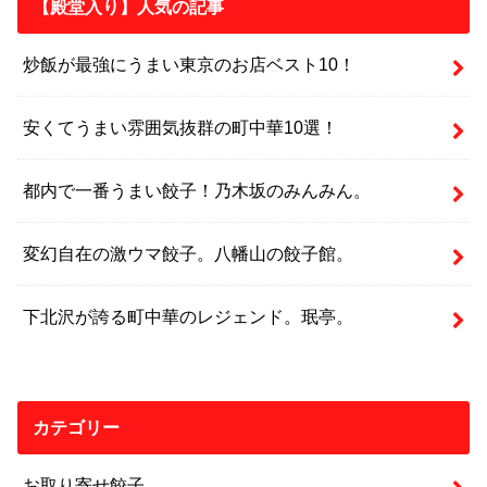
【殿堂入り】人気の記事
炒飯が最強にうまい東京のお店ベスト10！
安くてうまい雰囲気抜群の町中華10選！
都内で一番うまい餃子！乃木坂のみんみん。
変幻自在の激ウマ餃子。八幡山の餃子館。
下北沢が誇る町中華のレジェンド。珉亭。
カテゴリー
お取り寄せ餃子