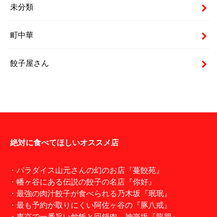
未分類
町中華
餃子屋さん
絶対に食べてほしいオススメ店
・パラダイス山元さんの幻のお店『蔓餃苑』
・幡ヶ谷にある伝説の餃子の名店『你好』
・最強の肉汁餃子が食べられる乃木坂『珉珉』
・最も予約が取りにくい阿佐ヶ谷の『豚八戒』
・東京で一番旨い炒飯と回鍋肉。神楽坂『龍朋』