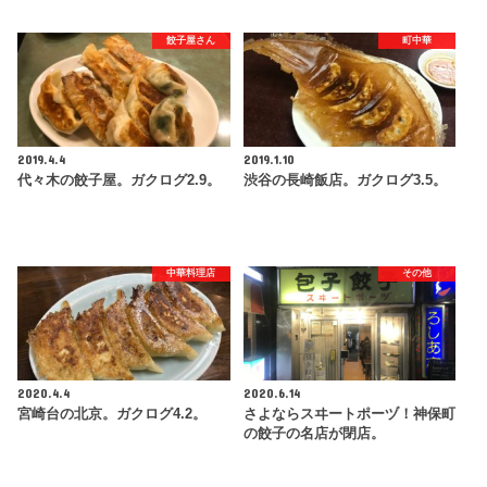
餃子屋さん
町中華
2019.4.4
2019.1.10
代々木の餃子屋。ガクログ2.9。
渋谷の長崎飯店。ガクログ3.5。
中華料理店
その他
2020.4.4
2020.6.14
宮崎台の北京。ガクログ4.2。
さよならスヰートポーヅ！神保町
の餃子の名店が閉店。