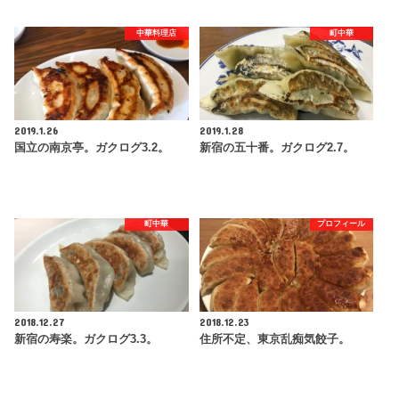
中華料理店
町中華
2019.1.26
2019.1.28
国立の南京亭。ガクログ3.2。
新宿の五十番。ガクログ2.7。
町中華
プロフィール
2018.12.27
2018.12.23
新宿の寿楽。ガクログ3.3。
住所不定、東京乱痴気餃子。