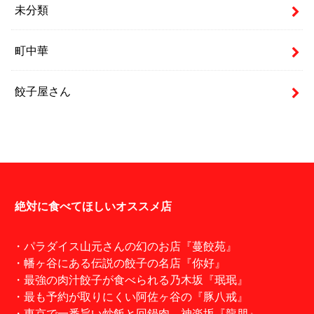
未分類
町中華
餃子屋さん
絶対に食べてほしいオススメ店
・パラダイス山元さんの幻のお店『蔓餃苑』
・幡ヶ谷にある伝説の餃子の名店『你好』
・最強の肉汁餃子が食べられる乃木坂『珉珉』
・最も予約が取りにくい阿佐ヶ谷の『豚八戒』
・東京で一番旨い炒飯と回鍋肉。神楽坂『龍朋』