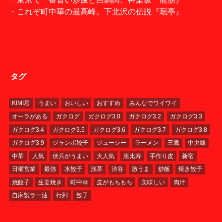
・これぞ町中華の最高峰。下北沢の伝説『珉亭』
タグ
KIMI君
うまい
おいしい
おすすめ
みんなでワイワイ
オーラがある
ガクログ
ガクログ3.0
ガクログ3.2
ガクログ3.3
ガクログ3.4
ガクログ3.5
ガクログ3.6
ガクログ3.7
ガクログ3.8
ガクログ3.9
ジャンボ餃子
ジューシー
ラーメン
三鷹
中央線
中華
人気
伏兵がうまい
大人気
恵比寿
手作り皮
新宿
日曜営業
最強
水餃子
浅草
渋谷
激うま
炒飯
焼き餃子
焼餃子
生姜焼き
町中華
皮がもちもち
美味しい
肉汁
自家製ラー油
行列
餃子