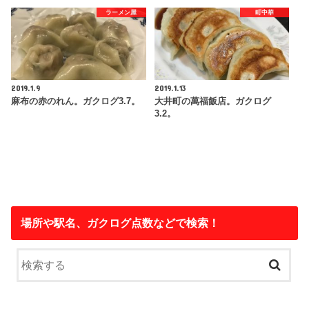
ラーメン屋
町中華
2019.1.9
2019.1.13
麻布の赤のれん。ガクログ3.7。
大井町の萬福飯店。ガクログ
3.2。
場所や駅名、ガクログ点数などで検索！