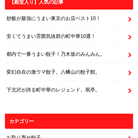
【殿堂入り】人気の記事
炒飯が最強にうまい東京のお店ベスト10！
安くてうまい雰囲気抜群の町中華10選！
都内で一番うまい餃子！乃木坂のみんみん。
変幻自在の激ウマ餃子。八幡山の餃子館。
下北沢が誇る町中華のレジェンド。珉亭。
カテゴリー
お取り寄せ餃子