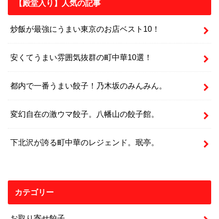
【殿堂入り】人気の記事
炒飯が最強にうまい東京のお店ベスト10！
安くてうまい雰囲気抜群の町中華10選！
都内で一番うまい餃子！乃木坂のみんみん。
変幻自在の激ウマ餃子。八幡山の餃子館。
下北沢が誇る町中華のレジェンド。珉亭。
カテゴリー
お取り寄せ餃子