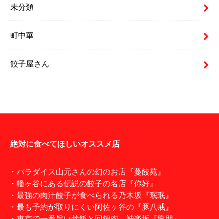
未分類
町中華
餃子屋さん
絶対に食べてほしいオススメ店
・パラダイス山元さんの幻のお店『蔓餃苑』
・幡ヶ谷にある伝説の餃子の名店『你好』
・最強の肉汁餃子が食べられる乃木坂『珉珉』
・最も予約が取りにくい阿佐ヶ谷の『豚八戒』
・東京で一番旨い炒飯と回鍋肉。神楽坂『龍朋』