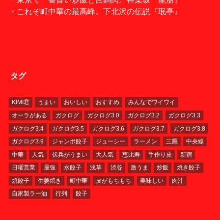
・これぞ町中華の最高峰。下北沢の伝説『珉亭』
タグ
KIMI君
うまい
おいしい
おすすめ
みんなでワイワイ
オーラがある
ガクログ
ガクログ3.0
ガクログ3.2
ガクログ3.3
ガクログ3.4
ガクログ3.5
ガクログ3.6
ガクログ3.7
ガクログ3.8
ガクログ3.9
ジャンボ餃子
ジューシー
ラーメン
三鷹
中央線
中華
人気
伏兵がうまい
大人気
恵比寿
手作り皮
新宿
日曜営業
最強
水餃子
浅草
渋谷
激うま
炒飯
焼き餃子
焼餃子
生姜焼き
町中華
皮がもちもち
美味しい
肉汁
自家製ラー油
行列
餃子