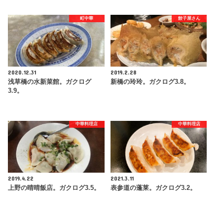
町中華
餃子屋さん
2020.12.31
2019.2.28
浅草橋の水新菜館。ガクログ
新橋の玲玲。ガクログ3.8。
3.9。
中華料理店
中華料理店
2019.4.22
2021.3.11
上野の晴晴飯店。ガクログ3.5。
表参道の蓬莱。ガクログ3.2。