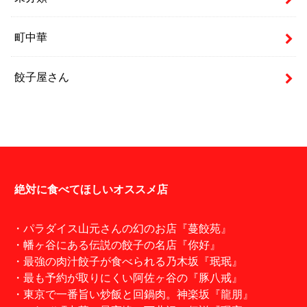
町中華
餃子屋さん
絶対に食べてほしいオススメ店
・パラダイス山元さんの幻のお店『蔓餃苑』
・幡ヶ谷にある伝説の餃子の名店『你好』
・最強の肉汁餃子が食べられる乃木坂『珉珉』
・最も予約が取りにくい阿佐ヶ谷の『豚八戒』
・東京で一番旨い炒飯と回鍋肉。神楽坂『龍朋』