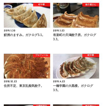
町中華
餃子屋さん
2019.1.30
2019.1.23
鮫洲のますみ。ガクログ3.1。
有楽町の天鴻餃子房。ガクログ
3.3。
プロフィール
町中華
2018.12.23
2019.4.23
住所不定、東京乱痴気餃子。
一橋学園の大黒楼。ガクログ
3.5。
中華料理店
餃子屋さん