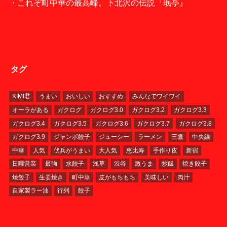
・これぞ町中華の最高峰。下北沢の伝説『珉亭』
タグ
KIMI君
うまい
おいしい
おすすめ
みんなでワイワイ
オーラがある
ガクログ
ガクログ3.0
ガクログ3.2
ガクログ3.3
ガクログ3.4
ガクログ3.5
ガクログ3.6
ガクログ3.7
ガクログ3.8
ガクログ3.9
ジャンボ餃子
ジューシー
ラーメン
三鷹
中央線
中華
人気
伏兵がうまい
大人気
恵比寿
手作り皮
新宿
日曜営業
最強
水餃子
浅草
渋谷
激うま
炒飯
焼き餃子
焼餃子
生姜焼き
町中華
皮がもちもち
美味しい
肉汁
自家製ラー油
行列
餃子