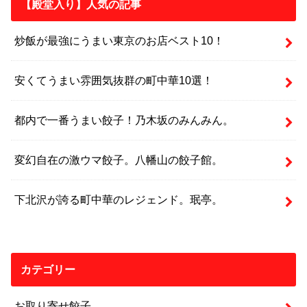
【殿堂入り】人気の記事
炒飯が最強にうまい東京のお店ベスト10！
安くてうまい雰囲気抜群の町中華10選！
都内で一番うまい餃子！乃木坂のみんみん。
変幻自在の激ウマ餃子。八幡山の餃子館。
下北沢が誇る町中華のレジェンド。珉亭。
カテゴリー
お取り寄せ餃子