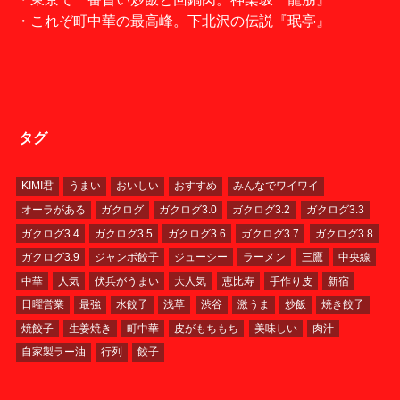
・これぞ町中華の最高峰。下北沢の伝説『珉亭』
タグ
KIMI君
うまい
おいしい
おすすめ
みんなでワイワイ
オーラがある
ガクログ
ガクログ3.0
ガクログ3.2
ガクログ3.3
ガクログ3.4
ガクログ3.5
ガクログ3.6
ガクログ3.7
ガクログ3.8
ガクログ3.9
ジャンボ餃子
ジューシー
ラーメン
三鷹
中央線
中華
人気
伏兵がうまい
大人気
恵比寿
手作り皮
新宿
日曜営業
最強
水餃子
浅草
渋谷
激うま
炒飯
焼き餃子
焼餃子
生姜焼き
町中華
皮がもちもち
美味しい
肉汁
自家製ラー油
行列
餃子