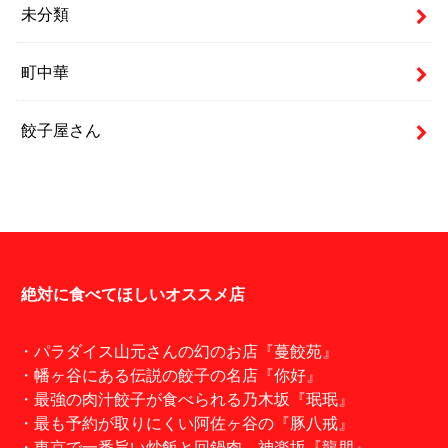
未分類
町中華
餃子屋さん
絶対に食べてほしいオススメ店
・パラダイス山元さんの幻のお店『蔓餃苑』
・幡ヶ谷にある伝説の餃子の名店『你好』
・最強の肉汁餃子が食べられる乃木坂『珉珉』
・最も予約が取りにくい阿佐ヶ谷の『豚八戒』
・東京で一番旨い炒飯と回鍋肉。神楽坂『龍朋』