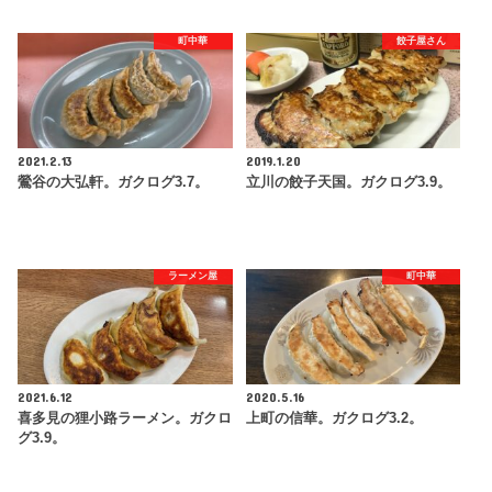
町中華
餃子屋さん
2021.2.13
2019.1.20
鶯谷の大弘軒。ガクログ3.7。
立川の餃子天国。ガクログ3.9。
ラーメン屋
町中華
2021.6.12
2020.5.16
喜多見の狸小路ラーメン。ガクロ
上町の信華。ガクログ3.2。
グ3.9。