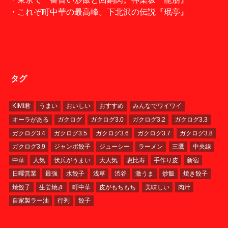
・これぞ町中華の最高峰。下北沢の伝説『珉亭』
タグ
KIMI君
うまい
おいしい
おすすめ
みんなでワイワイ
オーラがある
ガクログ
ガクログ3.0
ガクログ3.2
ガクログ3.3
ガクログ3.4
ガクログ3.5
ガクログ3.6
ガクログ3.7
ガクログ3.8
ガクログ3.9
ジャンボ餃子
ジューシー
ラーメン
三鷹
中央線
中華
人気
伏兵がうまい
大人気
恵比寿
手作り皮
新宿
日曜営業
最強
水餃子
浅草
渋谷
激うま
炒飯
焼き餃子
焼餃子
生姜焼き
町中華
皮がもちもち
美味しい
肉汁
自家製ラー油
行列
餃子