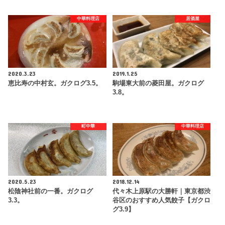
中華料理店
居酒屋
2020.3.23
2019.1.25
恵比寿の中村玄。ガクログ3.5。
駒場東大前の菱田屋。ガクログ
3.8。
町中華
中華料理店
2020.5.23
2018.12.14
松陰神社前の一番。ガクログ
代々木上原駅の大勝軒｜東京都渋
3.3。
谷区のおすすめ人気餃子【ガクロ
グ3.9】