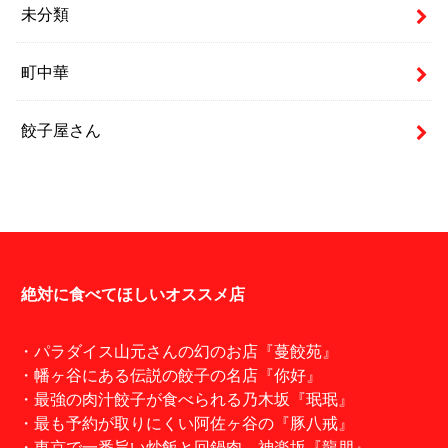
未分類
町中華
餃子屋さん
絶対に食べてほしいオススメ店
・パラダイス山元さんの幻のお店『蔓餃苑』
・幡ヶ谷にある伝説の餃子の名店『你好』
・最強の肉汁餃子が食べられる乃木坂『珉珉』
・最も予約が取りにくい阿佐ヶ谷の『豚八戒』
・東京で一番旨い炒飯と回鍋肉。神楽坂『龍朋』