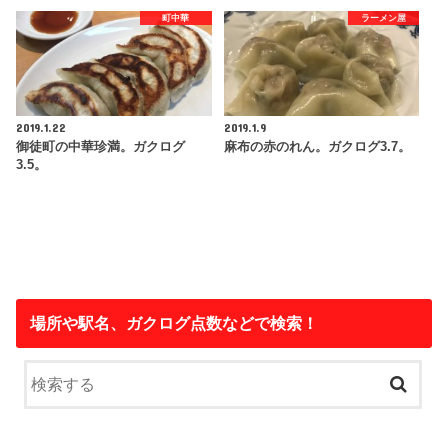
町中華
ラーメン屋
2019.1.22
2019.1.9
御徒町の中華珍満。ガクログ
麻布の赤のれん。ガクログ3.7。
3.5。
場所や駅名、ガクログ点数などで検索！