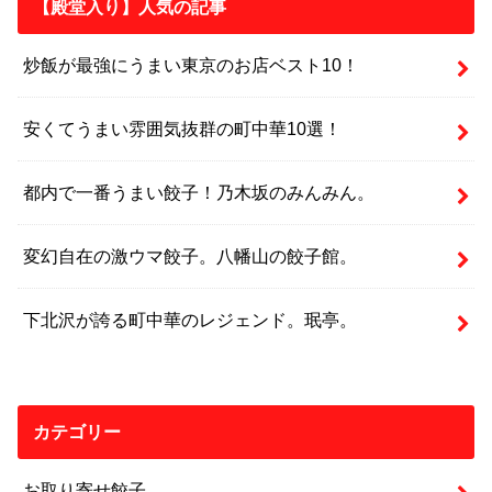
【殿堂入り】人気の記事
炒飯が最強にうまい東京のお店ベスト10！
安くてうまい雰囲気抜群の町中華10選！
都内で一番うまい餃子！乃木坂のみんみん。
変幻自在の激ウマ餃子。八幡山の餃子館。
下北沢が誇る町中華のレジェンド。珉亭。
カテゴリー
お取り寄せ餃子