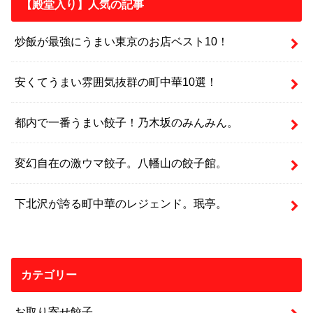
【殿堂入り】人気の記事
炒飯が最強にうまい東京のお店ベスト10！
安くてうまい雰囲気抜群の町中華10選！
都内で一番うまい餃子！乃木坂のみんみん。
変幻自在の激ウマ餃子。八幡山の餃子館。
下北沢が誇る町中華のレジェンド。珉亭。
カテゴリー
お取り寄せ餃子