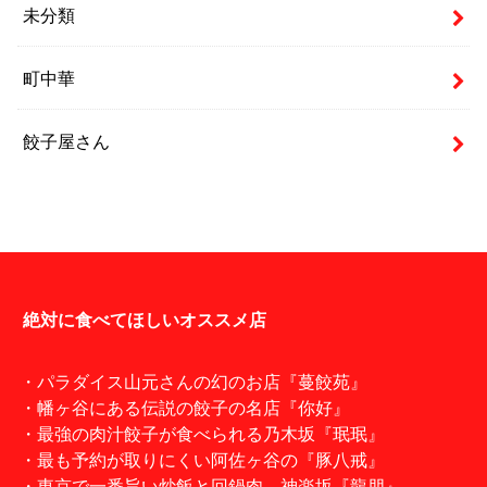
未分類
町中華
餃子屋さん
絶対に食べてほしいオススメ店
・パラダイス山元さんの幻のお店『蔓餃苑』
・幡ヶ谷にある伝説の餃子の名店『你好』
・最強の肉汁餃子が食べられる乃木坂『珉珉』
・最も予約が取りにくい阿佐ヶ谷の『豚八戒』
・東京で一番旨い炒飯と回鍋肉。神楽坂『龍朋』