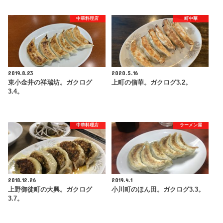
中華料理店
町中華
2019.8.23
2020.5.16
東小金井の祥瑞坊。ガクログ
上町の信華。ガクログ3.2。
3.4。
中華料理店
ラーメン屋
2018.12.26
2019.4.1
上野御徒町の大興。ガクログ
小川町のほん田。ガクログ3.3。
3.7。