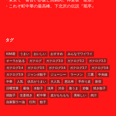
・これぞ町中華の最高峰。下北沢の伝説『珉亭』
タグ
KIMI君
うまい
おいしい
おすすめ
みんなでワイワイ
オーラがある
ガクログ
ガクログ3.0
ガクログ3.2
ガクログ3.3
ガクログ3.4
ガクログ3.5
ガクログ3.6
ガクログ3.7
ガクログ3.8
ガクログ3.9
ジャンボ餃子
ジューシー
ラーメン
三鷹
中央線
中華
人気
伏兵がうまい
大人気
恵比寿
手作り皮
新宿
日曜営業
最強
水餃子
浅草
渋谷
激うま
炒飯
焼き餃子
焼餃子
生姜焼き
町中華
皮がもちもち
美味しい
肉汁
自家製ラー油
行列
餃子