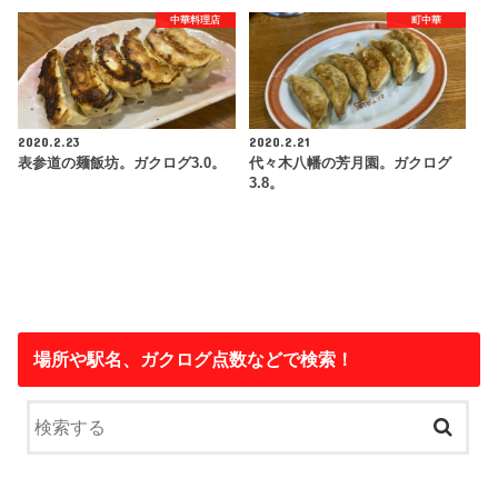
中華料理店
町中華
2020.2.23
2020.2.21
表参道の麺飯坊。ガクログ3.0。
代々木八幡の芳月園。ガクログ
3.8。
場所や駅名、ガクログ点数などで検索！