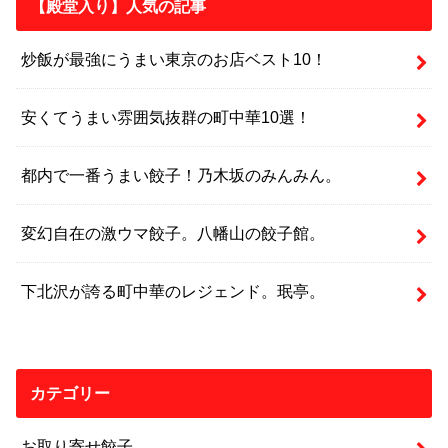
【殿堂入り】人気の記事
炒飯が最強にうまい東京のお店ベスト10！
安くてうまい雰囲気抜群の町中華10選！
都内で一番うまい餃子！乃木坂のみんみん。
変幻自在の激ウマ餃子。八幡山の餃子館。
下北沢が誇る町中華のレジェンド。珉亭。
カテゴリー
お取り寄せ餃子