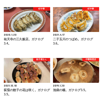
町中華
町中華
2020.1.20
2021.4.17
祐天寺の三久飯店。ガクログ
二子玉川のつばめ。ガクログ
3.4。
3.6。
餃子屋さん
中華料理店
2021.12.10
2019.1.30
荻窪の餃子の花は咲く。ガクログ
池袋の楊。ガクログ3.5。
3.5。