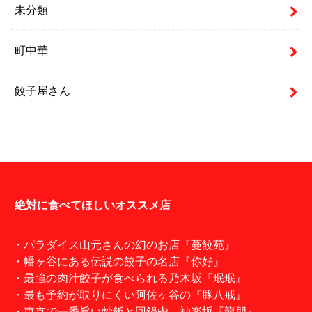
未分類
町中華
餃子屋さん
絶対に食べてほしいオススメ店
・パラダイス山元さんの幻のお店『蔓餃苑』
・幡ヶ谷にある伝説の餃子の名店『你好』
・最強の肉汁餃子が食べられる乃木坂『珉珉』
・最も予約が取りにくい阿佐ヶ谷の『豚八戒』
・東京で一番旨い炒飯と回鍋肉。神楽坂『龍朋』