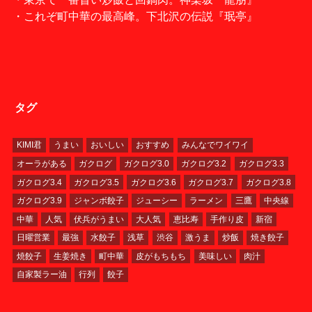
・これぞ町中華の最高峰。下北沢の伝説『珉亭』
タグ
KIMI君
うまい
おいしい
おすすめ
みんなでワイワイ
オーラがある
ガクログ
ガクログ3.0
ガクログ3.2
ガクログ3.3
ガクログ3.4
ガクログ3.5
ガクログ3.6
ガクログ3.7
ガクログ3.8
ガクログ3.9
ジャンボ餃子
ジューシー
ラーメン
三鷹
中央線
中華
人気
伏兵がうまい
大人気
恵比寿
手作り皮
新宿
日曜営業
最強
水餃子
浅草
渋谷
激うま
炒飯
焼き餃子
焼餃子
生姜焼き
町中華
皮がもちもち
美味しい
肉汁
自家製ラー油
行列
餃子