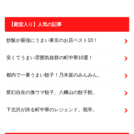
【殿堂入り】人気の記事
炒飯が最強にうまい東京のお店ベスト10！
安くてうまい雰囲気抜群の町中華10選！
都内で一番うまい餃子！乃木坂のみんみん。
変幻自在の激ウマ餃子。八幡山の餃子館。
下北沢が誇る町中華のレジェンド。珉亭。