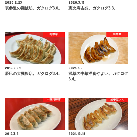
2020.2.23
2020.3.13
表参道の麺飯坊。ガクログ3.0。
恵比寿吉兆。ガクログ3.3。
町中華
町中華
2019.4.29
2021.6.9
辰巳の大興飯店。ガクログ3.4。
浅草の中華洋食やよい。ガクログ
3.4。
中華料理店
餃子屋さん
2019.3.2
2021.12.18