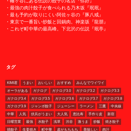
・幡ヶ谷にある伝説の餃子の名店『你好』
・最強の肉汁餃子が食べられる乃木坂『珉珉』
・最も予約が取りにくい阿佐ヶ谷の『豚八戒』
・東京で一番旨い炒飯と回鍋肉。神楽坂『龍朋』
・これぞ町中華の最高峰。下北沢の伝説『珉亭』
タグ
KIMI君
うまい
おいしい
おすすめ
みんなでワイワイ
オーラがある
ガクログ
ガクログ3.0
ガクログ3.2
ガクログ3.3
ガクログ3.4
ガクログ3.5
ガクログ3.6
ガクログ3.7
ガクログ3.8
ガクログ3.9
ジャンボ餃子
ジューシー
ラーメン
三鷹
中央線
中華
人気
伏兵がうまい
大人気
恵比寿
手作り皮
新宿
日曜営業
最強
水餃子
浅草
渋谷
激うま
炒飯
焼き餃子
焼餃子
生姜焼き
町中華
皮がもちもち
美味しい
肉汁