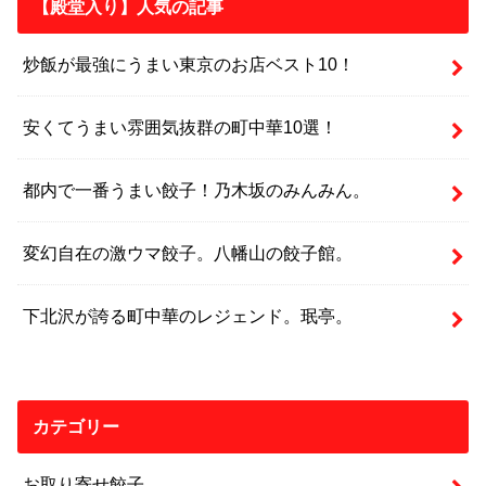
【殿堂入り】人気の記事
炒飯が最強にうまい東京のお店ベスト10！
安くてうまい雰囲気抜群の町中華10選！
都内で一番うまい餃子！乃木坂のみんみん。
変幻自在の激ウマ餃子。八幡山の餃子館。
下北沢が誇る町中華のレジェンド。珉亭。
カテゴリー
お取り寄せ餃子