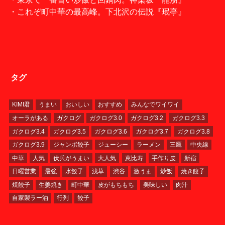
・これぞ町中華の最高峰。下北沢の伝説『珉亭』
タグ
KIMI君
うまい
おいしい
おすすめ
みんなでワイワイ
オーラがある
ガクログ
ガクログ3.0
ガクログ3.2
ガクログ3.3
ガクログ3.4
ガクログ3.5
ガクログ3.6
ガクログ3.7
ガクログ3.8
ガクログ3.9
ジャンボ餃子
ジューシー
ラーメン
三鷹
中央線
中華
人気
伏兵がうまい
大人気
恵比寿
手作り皮
新宿
日曜営業
最強
水餃子
浅草
渋谷
激うま
炒飯
焼き餃子
焼餃子
生姜焼き
町中華
皮がもちもち
美味しい
肉汁
自家製ラー油
行列
餃子