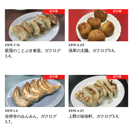
町中華
町中華
2019.7.14
2019.4.25
荻窪のことぶき食堂。ガクログ
浅草の太陽。ガクログ3.6。
3.4。
町中華
町中華
2019.1.6
2019.4.21
吉祥寺のみんみん。ガクログ
上野の珍珍軒。ガクログ3.4。
3.7。