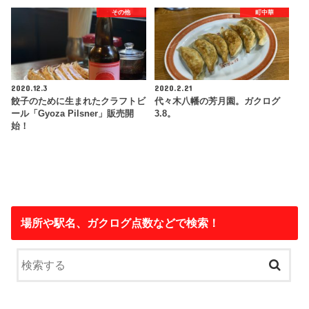
その他
町中華
2020.12.3
2020.2.21
餃子のために生まれたクラフトビ
代々木八幡の芳月園。ガクログ
ール「Gyoza Pilsner」販売開
3.8。
始！
場所や駅名、ガクログ点数などで検索！