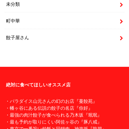
未分類
町中華
餃子屋さん
絶対に食べてほしいオススメ店
・パラダイス山元さんの幻のお店『蔓餃苑』
・幡ヶ谷にある伝説の餃子の名店『你好』
・最強の肉汁餃子が食べられる乃木坂『珉珉』
・最も予約が取りにくい阿佐ヶ谷の『豚八戒』
・東京で一番旨い炒飯と回鍋肉。神楽坂『龍朋』