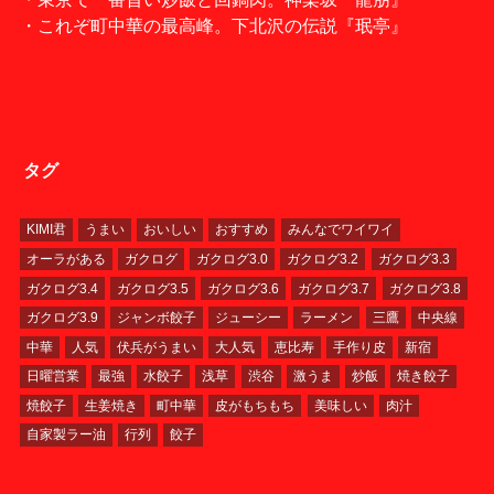
・これぞ町中華の最高峰。下北沢の伝説『珉亭』
タグ
KIMI君
うまい
おいしい
おすすめ
みんなでワイワイ
オーラがある
ガクログ
ガクログ3.0
ガクログ3.2
ガクログ3.3
ガクログ3.4
ガクログ3.5
ガクログ3.6
ガクログ3.7
ガクログ3.8
ガクログ3.9
ジャンボ餃子
ジューシー
ラーメン
三鷹
中央線
中華
人気
伏兵がうまい
大人気
恵比寿
手作り皮
新宿
日曜営業
最強
水餃子
浅草
渋谷
激うま
炒飯
焼き餃子
焼餃子
生姜焼き
町中華
皮がもちもち
美味しい
肉汁
自家製ラー油
行列
餃子