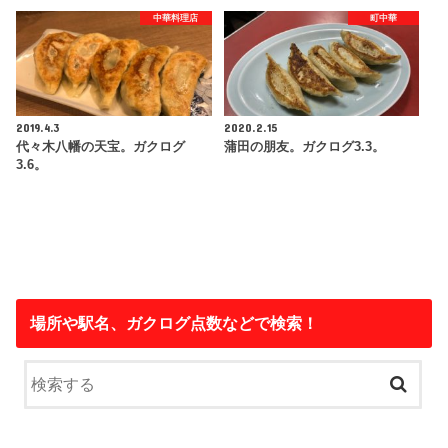
中華料理店
町中華
2019.4.3
2020.2.15
代々木八幡の天宝。ガクログ
蒲田の朋友。ガクログ3.3。
3.6。
場所や駅名、ガクログ点数などで検索！