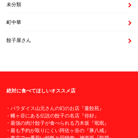
未分類
町中華
餃子屋さん
絶対に食べてほしいオススメ店
・パラダイス山元さんの幻のお店『蔓餃苑』
・幡ヶ谷にある伝説の餃子の名店『你好』
・最強の肉汁餃子が食べられる乃木坂『珉珉』
・最も予約が取りにくい阿佐ヶ谷の『豚八戒』
・東京で一番旨い炒飯と回鍋肉。神楽坂『龍朋』