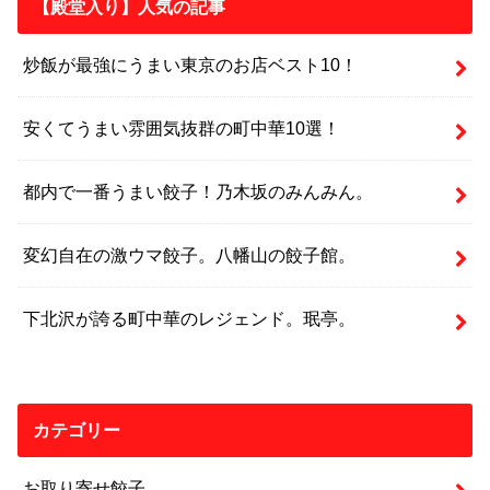
【殿堂入り】人気の記事
炒飯が最強にうまい東京のお店ベスト10！
安くてうまい雰囲気抜群の町中華10選！
都内で一番うまい餃子！乃木坂のみんみん。
変幻自在の激ウマ餃子。八幡山の餃子館。
下北沢が誇る町中華のレジェンド。珉亭。
カテゴリー
お取り寄せ餃子