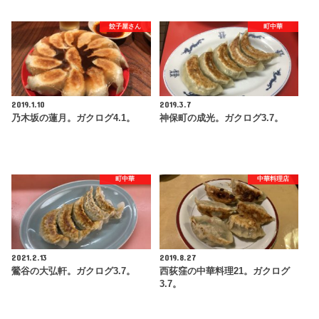
餃子屋さん
町中華
2019.1.10
2019.3.7
乃木坂の蓮月。ガクログ4.1。
神保町の成光。ガクログ3.7。
町中華
中華料理店
2021.2.13
2019.8.27
鶯谷の大弘軒。ガクログ3.7。
西荻窪の中華料理21。ガクログ
3.7。