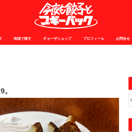
す
地域で探す
ギョーザショップ
プロフィール
お問合せ
0~
5~
0~
5~
JR中央線・総武線
JR山手線・埼京線
東横・田園都市線
日比谷・有楽町線
小田急線
京王線
銀座線
浅草線
大江戸線
千代田線
東京メトロ東西線
その他
9。