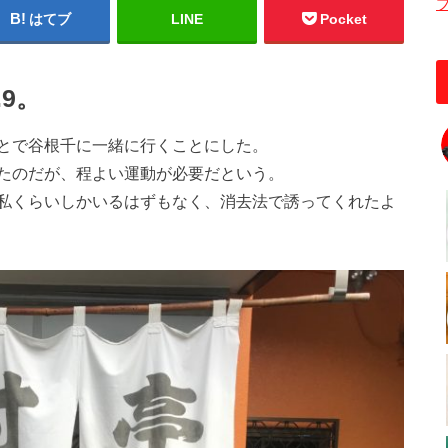
はてブ
LINE
Pocket
9。
とで谷根千に一緒に行くことにした。
たのだが、程よい運動が必要だという。
私くらいしかいるはずもなく、消去法で誘ってくれたよ