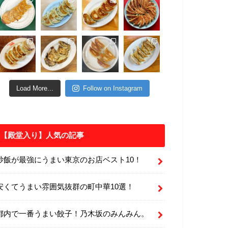
Load More...
Follow on Instagram
【殿堂入り】人気の記事
炒飯が最強にうまい東京のお店ベスト10！
安くてうまい雰囲気抜群の町中華10選！
都内で一番うまい餃子！乃木坂のみんみん。