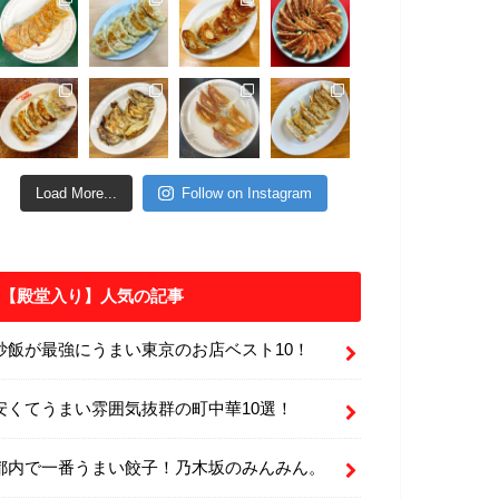
Load More...
Follow on Instagram
【殿堂入り】人気の記事
炒飯が最強にうまい東京のお店ベスト10！
安くてうまい雰囲気抜群の町中華10選！
都内で一番うまい餃子！乃木坂のみんみん。