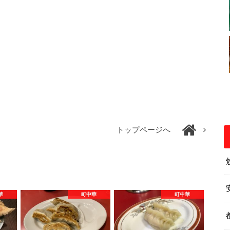
トップページへ
華
町中華
町中華