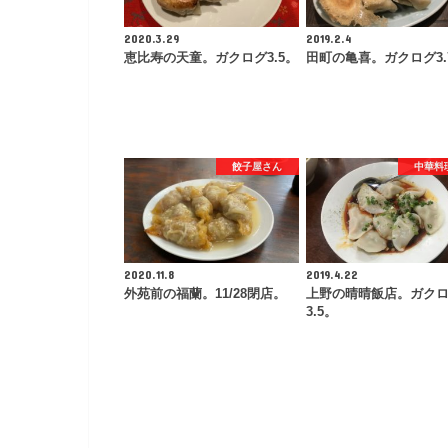
2020.3.29
2019.2.4
恵比寿の天童。ガクログ3.5。
田町の亀喜。ガクログ3.
餃子屋さん
中華料
2020.11.8
2019.4.22
外苑前の福蘭。11/28閉店。
上野の晴晴飯店。ガク
3.5。