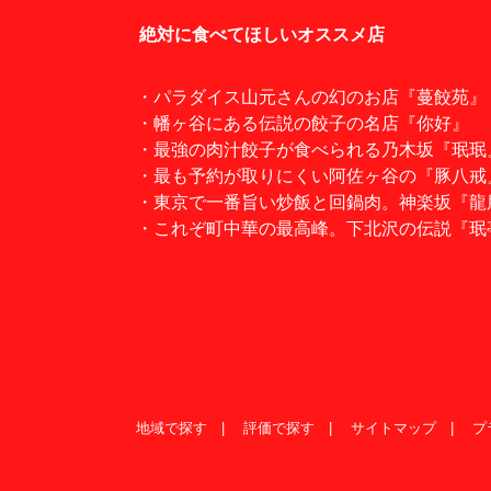
絶対に食べてほしいオススメ店
・パラダイス山元さんの幻のお店『蔓餃苑』
・幡ヶ谷にある伝説の餃子の名店『你好』
・最強の肉汁餃子が食べられる乃木坂『珉珉
・最も予約が取りにくい阿佐ヶ谷の『豚八戒
・東京で一番旨い炒飯と回鍋肉。神楽坂『龍
・これぞ町中華の最高峰。下北沢の伝説『珉
地域で探す
評価で探す
サイトマップ
プ