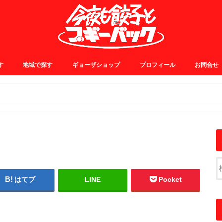
す
地域で探す
ギョーザショップ
プロフィール
お問合せ
0~
5~
0~
5~
JR中央線・総武線
JR山手線・埼京線
東横・田園都市線
日比谷・有楽町線
小田急線
京王線
銀座線
浅草線
大江戸線
千代田線
東京メトロ東西線
その他
はてブ
LINE
Pocket