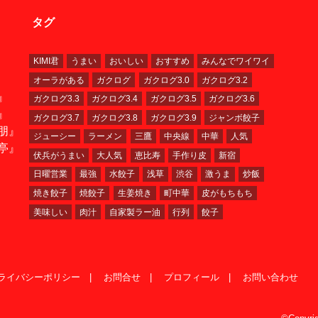
タグ
KIMI君
うまい
おいしい
おすすめ
みんなでワイワイ
オーラがある
ガクログ
ガクログ3.0
ガクログ3.2
』
ガクログ3.3
ガクログ3.4
ガクログ3.5
ガクログ3.6
』
ガクログ3.7
ガクログ3.8
ガクログ3.9
ジャンボ餃子
朋』
ジューシー
ラーメン
三鷹
中央線
中華
人気
亭』
伏兵がうまい
大人気
恵比寿
手作り皮
新宿
日曜営業
最強
水餃子
浅草
渋谷
激うま
炒飯
焼き餃子
焼餃子
生姜焼き
町中華
皮がもちもち
美味しい
肉汁
自家製ラー油
行列
餃子
ライバシーポリシー
お問合せ
プロフィール
お問い合わせ