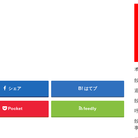
シェア
はてブ
餃
Pocket
feedly