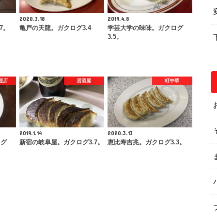
2020.3.18
2019.4.8
7。
亀戸の天龍。ガクログ3.4
学芸大学の味味。ガクログ
3.5。
理店
居酒屋
町中華
2019.1.14
2020.3.13
ログ
新宿の岐阜屋。ガクログ3.7。
恵比寿吉兆。ガクログ3.3。