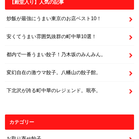
【殿堂入り】人気の記事
炒飯が最強にうまい東京のお店ベスト10！
安くてうまい雰囲気抜群の町中華10選！
都内で一番うまい餃子！乃木坂のみんみん。
変幻自在の激ウマ餃子。八幡山の餃子館。
下北沢が誇る町中華のレジェンド。珉亭。
カテゴリー
お取り寄せ餃子