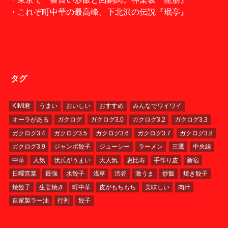
・これぞ町中華の最高峰。下北沢の伝説『珉亭』
タグ
KIMI君
うまい
おいしい
おすすめ
みんなでワイワイ
オーラがある
ガクログ
ガクログ3.0
ガクログ3.2
ガクログ3.3
ガクログ3.4
ガクログ3.5
ガクログ3.6
ガクログ3.7
ガクログ3.8
ガクログ3.9
ジャンボ餃子
ジューシー
ラーメン
三鷹
中央線
中華
人気
伏兵がうまい
大人気
恵比寿
手作り皮
新宿
日曜営業
最強
水餃子
浅草
渋谷
激うま
炒飯
焼き餃子
焼餃子
生姜焼き
町中華
皮がもちもち
美味しい
肉汁
自家製ラー油
行列
餃子