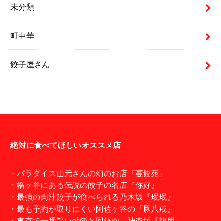
未分類
町中華
餃子屋さん
絶対に食べてほしいオススメ店
・パラダイス山元さんの幻のお店『蔓餃苑』
・幡ヶ谷にある伝説の餃子の名店『你好』
・最強の肉汁餃子が食べられる乃木坂『珉珉』
・最も予約が取りにくい阿佐ヶ谷の『豚八戒』
・東京で一番旨い炒飯と回鍋肉。神楽坂『龍朋』