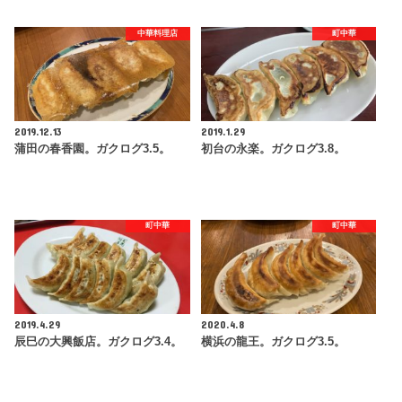
中華料理店
町中華
2019.12.13
2019.1.29
蒲田の春香園。ガクログ3.5。
初台の永楽。ガクログ3.8。
町中華
町中華
2019.4.29
2020.4.8
辰巳の大興飯店。ガクログ3.4。
横浜の龍王。ガクログ3.5。