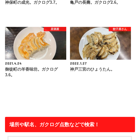
神保町の成光。ガクログ3.7。
亀戸の長壽。ガクログ2.6。
居酒屋
餃子屋さん
2021.4.24
2022.1.27
御徒町の羊香味坊。ガクログ
神戸三宮のひょうたん。
3.6。
場所や駅名、ガクログ点数などで検索！