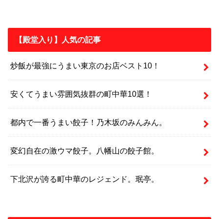
【殿堂入り】人気の記事
炒飯が最強にうまい東京のお店ベスト10！
安くてうまい雰囲気抜群の町中華10選！
都内で一番うまい餃子！乃木坂のみんみん。
変幻自在の激ウマ餃子。八幡山の餃子館。
下北沢が誇る町中華のレジェンド。珉亭。