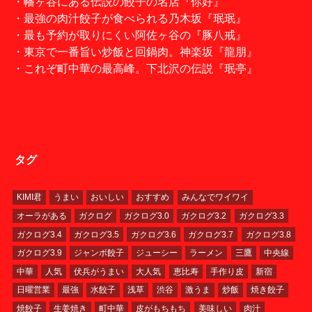
・幡ヶ谷にある伝説の餃子の名店『你好』
・最強の肉汁餃子が食べられる乃木坂『珉珉』
・最も予約が取りにくい阿佐ヶ谷の『豚八戒』
・東京で一番旨い炒飯と回鍋肉。神楽坂『龍朋』
・これぞ町中華の最高峰。下北沢の伝説『珉亭』
タグ
KIMI君
うまい
おいしい
おすすめ
みんなでワイワイ
オーラがある
ガクログ
ガクログ3.0
ガクログ3.2
ガクログ3.3
ガクログ3.4
ガクログ3.5
ガクログ3.6
ガクログ3.7
ガクログ3.8
ガクログ3.9
ジャンボ餃子
ジューシー
ラーメン
三鷹
中央線
中華
人気
伏兵がうまい
大人気
恵比寿
手作り皮
新宿
日曜営業
最強
水餃子
浅草
渋谷
激うま
炒飯
焼き餃子
焼餃子
生姜焼き
町中華
皮がもちもち
美味しい
肉汁