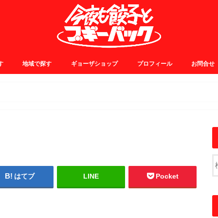
す
地域で探す
ギョーザショップ
プロフィール
お問合せ
0~
5~
0~
5~
JR中央線・総武線
JR山手線・埼京線
東横・田園都市線
日比谷・有楽町線
小田急線
京王線
銀座線
浅草線
大江戸線
千代田線
東京メトロ東西線
その他
はてブ
LINE
Pocket