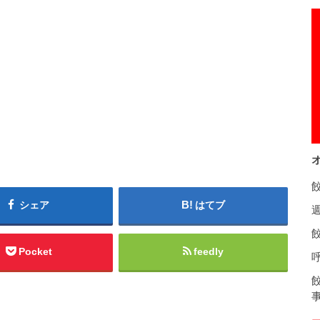
シェア
はてブ
餃
Pocket
feedly