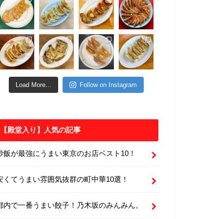
Load More...
Follow on Instagram
【殿堂入り】人気の記事
炒飯が最強にうまい東京のお店ベスト10！
安くてうまい雰囲気抜群の町中華10選！
都内で一番うまい餃子！乃木坂のみんみん。