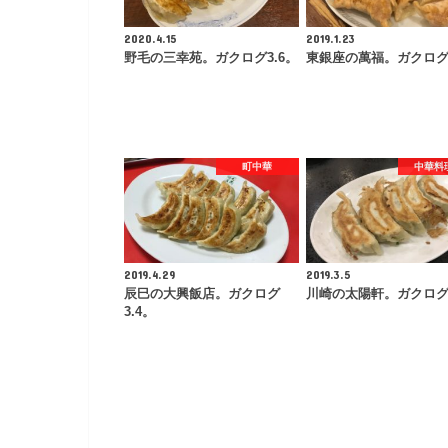
2020.4.15
2019.1.23
野毛の三幸苑。ガクログ3.6。
東銀座の萬福。ガクログ4
町中華
中華料
2019.4.29
2019.3.5
辰巳の大興飯店。ガクログ
川崎の太陽軒。ガクログ3
3.4。