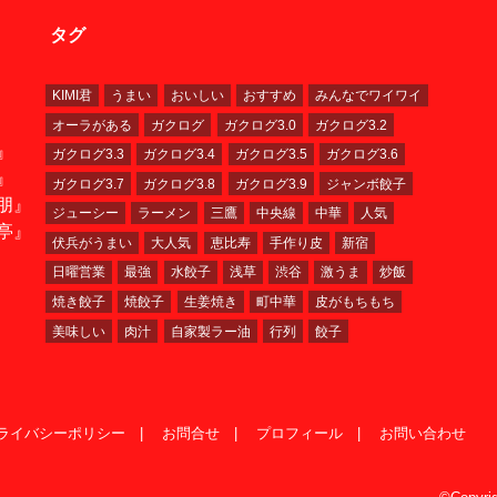
タグ
KIMI君
うまい
おいしい
おすすめ
みんなでワイワイ
オーラがある
ガクログ
ガクログ3.0
ガクログ3.2
』
ガクログ3.3
ガクログ3.4
ガクログ3.5
ガクログ3.6
』
ガクログ3.7
ガクログ3.8
ガクログ3.9
ジャンボ餃子
朋』
ジューシー
ラーメン
三鷹
中央線
中華
人気
亭』
伏兵がうまい
大人気
恵比寿
手作り皮
新宿
日曜営業
最強
水餃子
浅草
渋谷
激うま
炒飯
焼き餃子
焼餃子
生姜焼き
町中華
皮がもちもち
美味しい
肉汁
自家製ラー油
行列
餃子
ライバシーポリシー
お問合せ
プロフィール
お問い合わせ