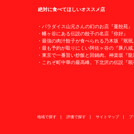
絶対に食べてほしいオススメ店
・パラダイス山元さんの幻のお店『蔓餃苑』
・幡ヶ谷にある伝説の餃子の名店『你好』
・最強の肉汁餃子が食べられる乃木坂『珉珉
・最も予約が取りにくい阿佐ヶ谷の『豚八戒
・東京で一番旨い炒飯と回鍋肉。神楽坂『龍
・これぞ町中華の最高峰。下北沢の伝説『珉
地域で探す
評価で探す
サイトマップ
プ