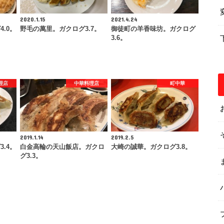
2020.1.15
2021.4.24
.0。
野毛の萬里。ガクログ3.7。
御徒町の羊香味坊。ガクログ
3.6。
理店
中華料理店
町中華
2019.1.14
2019.2.5
.4。
白金高輪の天山飯店。ガクロ
大崎の誠華。ガクログ3.8。
グ3.3。