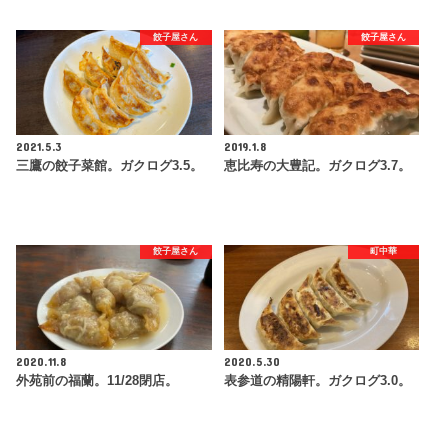
餃子屋さん
餃子屋さん
2021.5.3
2019.1.8
三鷹の餃子菜館。ガクログ3.5。
恵比寿の大豊記。ガクログ3.7。
餃子屋さん
町中華
2020.11.8
2020.5.30
外苑前の福蘭。11/28閉店。
表参道の精陽軒。ガクログ3.0。