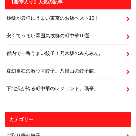
【殿堂入り】人気の記事
炒飯が最強にうまい東京のお店ベスト10！
安くてうまい雰囲気抜群の町中華10選！
都内で一番うまい餃子！乃木坂のみんみん。
変幻自在の激ウマ餃子。八幡山の餃子館。
下北沢が誇る町中華のレジェンド。珉亭。
カテゴリー
お取り寄せ餃子