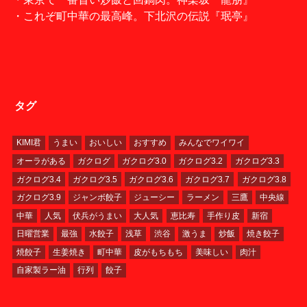
・これぞ町中華の最高峰。下北沢の伝説『珉亭』
タグ
KIMI君
うまい
おいしい
おすすめ
みんなでワイワイ
オーラがある
ガクログ
ガクログ3.0
ガクログ3.2
ガクログ3.3
ガクログ3.4
ガクログ3.5
ガクログ3.6
ガクログ3.7
ガクログ3.8
ガクログ3.9
ジャンボ餃子
ジューシー
ラーメン
三鷹
中央線
中華
人気
伏兵がうまい
大人気
恵比寿
手作り皮
新宿
日曜営業
最強
水餃子
浅草
渋谷
激うま
炒飯
焼き餃子
焼餃子
生姜焼き
町中華
皮がもちもち
美味しい
肉汁
自家製ラー油
行列
餃子