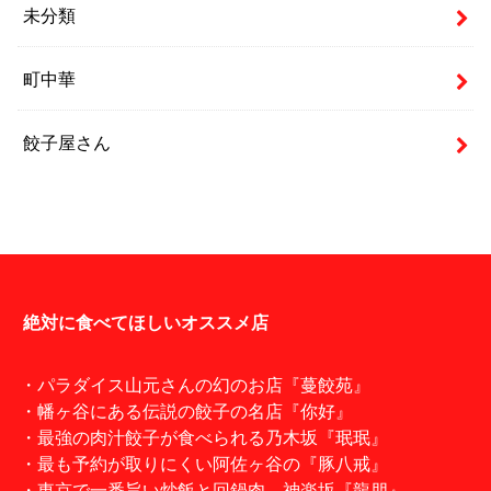
未分類
町中華
餃子屋さん
絶対に食べてほしいオススメ店
・パラダイス山元さんの幻のお店『蔓餃苑』
・幡ヶ谷にある伝説の餃子の名店『你好』
・最強の肉汁餃子が食べられる乃木坂『珉珉』
・最も予約が取りにくい阿佐ヶ谷の『豚八戒』
・東京で一番旨い炒飯と回鍋肉。神楽坂『龍朋』