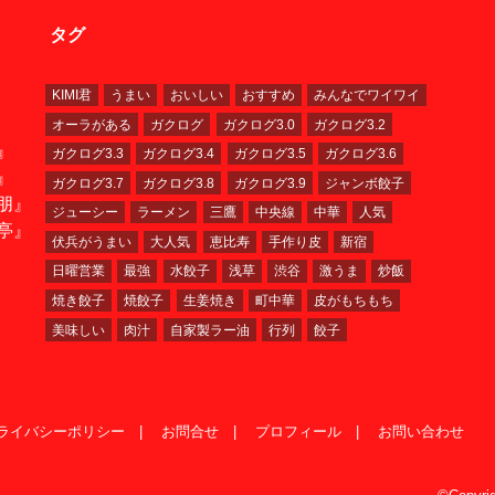
タグ
KIMI君
うまい
おいしい
おすすめ
みんなでワイワイ
オーラがある
ガクログ
ガクログ3.0
ガクログ3.2
』
ガクログ3.3
ガクログ3.4
ガクログ3.5
ガクログ3.6
』
ガクログ3.7
ガクログ3.8
ガクログ3.9
ジャンボ餃子
朋』
ジューシー
ラーメン
三鷹
中央線
中華
人気
亭』
伏兵がうまい
大人気
恵比寿
手作り皮
新宿
日曜営業
最強
水餃子
浅草
渋谷
激うま
炒飯
焼き餃子
焼餃子
生姜焼き
町中華
皮がもちもち
美味しい
肉汁
自家製ラー油
行列
餃子
ライバシーポリシー
お問合せ
プロフィール
お問い合わせ