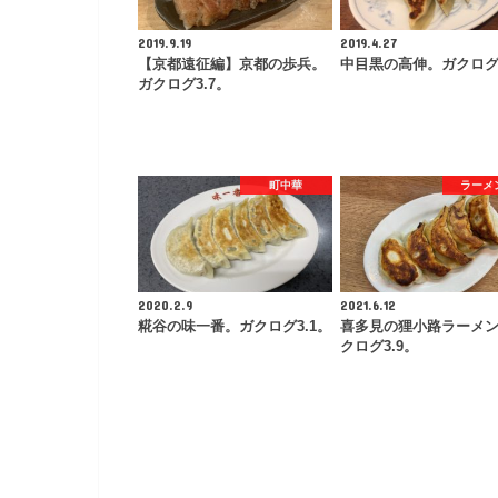
2019.9.19
2019.4.27
【京都遠征編】京都の歩兵。
中目黒の高伸。ガクログ3
ガクログ3.7。
町中華
ラーメ
2020.2.9
2021.6.12
糀谷の味一番。ガクログ3.1。
喜多見の狸小路ラーメ
クログ3.9。