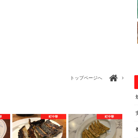
トップページへ
華
町中華
町中華