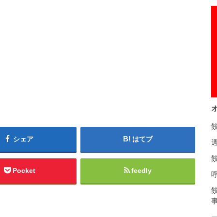
シェア
はてブ
餃
Pocket
feedly