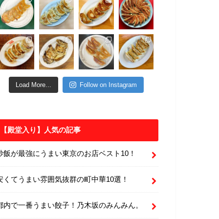
Load More...
Follow on Instagram
【殿堂入り】人気の記事
炒飯が最強にうまい東京のお店ベスト10！
安くてうまい雰囲気抜群の町中華10選！
都内で一番うまい餃子！乃木坂のみんみん。