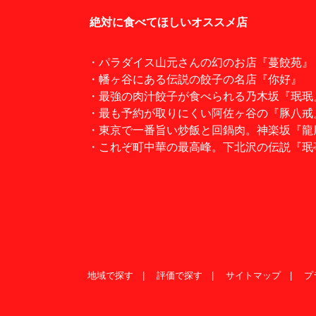
絶対に食べてほしいオススメ店
・パラダイス山元さんの幻のお店『蔓餃苑』
・幡ヶ谷にある伝説の餃子の名店『你好』
・最強の肉汁餃子が食べられる乃木坂『珉珉
・最も予約が取りにくい阿佐ヶ谷の『豚八戒
・東京で一番旨い炒飯と回鍋肉。神楽坂『龍
・これぞ町中華の最高峰。下北沢の伝説『珉
地域で探す
評価で探す
サイトマップ
プ