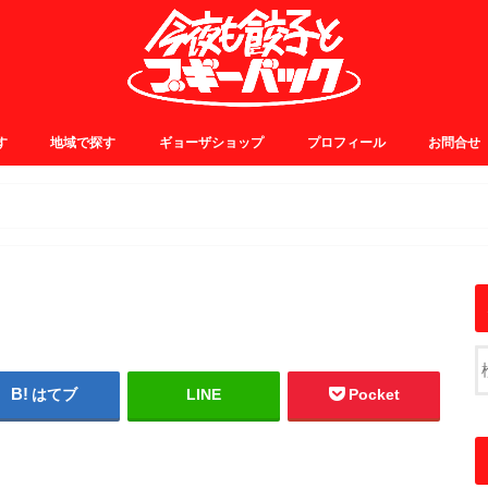
す
地域で探す
ギョーザショップ
プロフィール
お問合せ
0~
5~
0~
5~
JR中央線・総武線
JR山手線・埼京線
東横・田園都市線
日比谷・有楽町線
小田急線
京王線
銀座線
浅草線
大江戸線
千代田線
東京メトロ東西線
その他
はてブ
LINE
Pocket