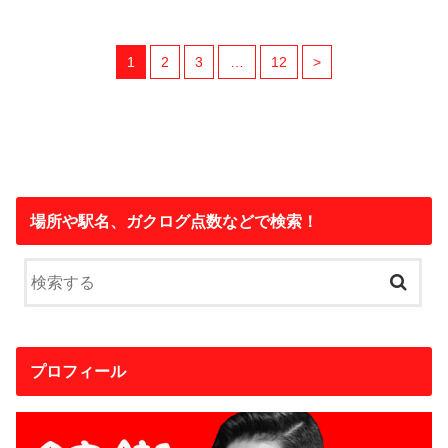
1
2
3
…
12
>
場所や駅名、ガクログ点数などで検索！
プロフィール