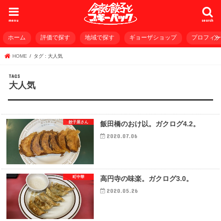
menu
search
ホーム
評価で探す
地域で探す
ギョーザショップ
プロフィ
HOME
タグ : 大人気
大人気
餃子屋さん
飯田橋のおけ以。ガクログ4.2。
2020.07.06
町中華
高円寺の味楽。ガクログ3.0。
2020.05.26