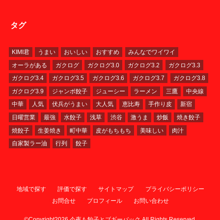
タグ
KIMI君
うまい
おいしい
おすすめ
みんなでワイワイ
オーラがある
ガクログ
ガクログ3.0
ガクログ3.2
ガクログ3.3
ガクログ3.4
ガクログ3.5
ガクログ3.6
ガクログ3.7
ガクログ3.8
ガクログ3.9
ジャンボ餃子
ジューシー
ラーメン
三鷹
中央線
中華
人気
伏兵がうまい
大人気
恵比寿
手作り皮
新宿
日曜営業
最強
水餃子
浅草
渋谷
激うま
炒飯
焼き餃子
焼餃子
生姜焼き
町中華
皮がもちもち
美味しい
肉汁
自家製ラー油
行列
餃子
地域で探す
評価で探す
サイトマップ
プライバシーポリシー
お問合せ
プロフィール
お問い合わせ
©Copyright2026
今夜も餃子とブギーバック
.All Rights Reserved.