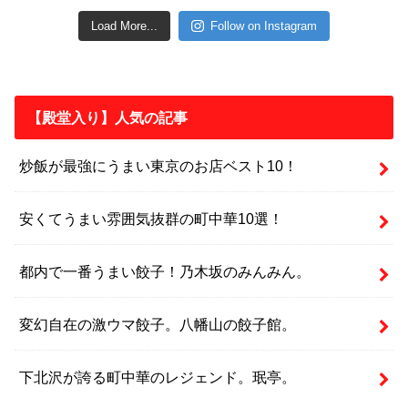
Load More...
Follow on Instagram
【殿堂入り】人気の記事
炒飯が最強にうまい東京のお店ベスト10！
安くてうまい雰囲気抜群の町中華10選！
都内で一番うまい餃子！乃木坂のみんみん。
変幻自在の激ウマ餃子。八幡山の餃子館。
下北沢が誇る町中華のレジェンド。珉亭。