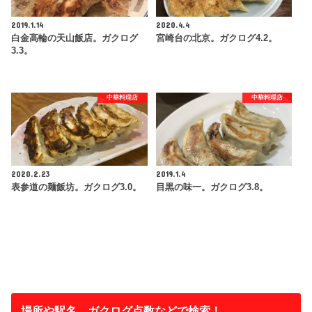
2019.1.14
2020.4.4
白金高輪の天山飯店。ガクログ
宮崎台の北京。ガクログ4.2。
3.3。
中華料理店
中華料理店
2020.2.23
2019.1.4
表参道の麺飯坊。ガクログ3.0。
目黒の味一。ガクログ3.8。
場所や駅名、ガクログ点数などで検索！