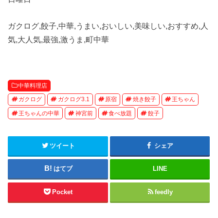
ガクログ,餃子,中華,うまい,おいしい,美味しい,おすすめ,人
気,大人気,最強,激うま,町中華
中華料理店
ガクログ
ガクログ3.1
原宿
焼き餃子
王ちゃん
王ちゃんの中華
神宮前
食べ放題
餃子
ツイート
シェア
はてブ
LINE
Pocket
feedly