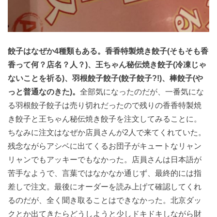
餃子はなぜか4種類もある。香香特製焼き餃子(そもそも香
香って何？店名？人？)、王ちゃん秘伝焼き餃子(冷凍じゃ
ないことを祈る)、羽根餃子餃子(餃子餃子?!)、棒餃子(や
っと普通なのきた)。
全部気になったのだが、一番気にな
る羽根餃子餃子は売り切れだったので残りの香香特製焼
き餃子と王ちゃん秘伝焼き餃子を注文してみることに。
ちなみに注文はなぜか店員さんが2人で来てくれていた。
残念ながらアシベに出てくるお団子がキュートなリャン
リャンでもアッキーでもなかった。店員さんは日本語が
苦手なようで、言葉ではなかなか通じず、最終的には指
差しで注文。最後にオーダーを読み上げて確認してくれ
るのだが、全く聞き取ることはできなかった。北京ダッ
クとか出てきたらどうしようと少しドキドキしながら財