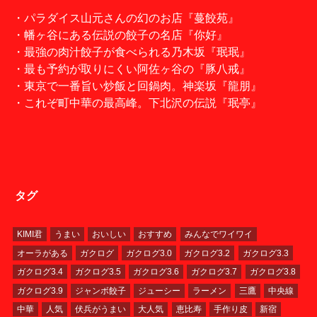
・パラダイス山元さんの幻のお店『蔓餃苑』
・幡ヶ谷にある伝説の餃子の名店『你好』
・最強の肉汁餃子が食べられる乃木坂『珉珉』
・最も予約が取りにくい阿佐ヶ谷の『豚八戒』
・東京で一番旨い炒飯と回鍋肉。神楽坂『龍朋』
・これぞ町中華の最高峰。下北沢の伝説『珉亭』
タグ
KIMI君
うまい
おいしい
おすすめ
みんなでワイワイ
オーラがある
ガクログ
ガクログ3.0
ガクログ3.2
ガクログ3.3
ガクログ3.4
ガクログ3.5
ガクログ3.6
ガクログ3.7
ガクログ3.8
ガクログ3.9
ジャンボ餃子
ジューシー
ラーメン
三鷹
中央線
中華
人気
伏兵がうまい
大人気
恵比寿
手作り皮
新宿