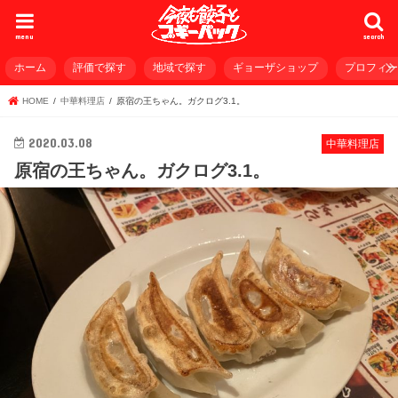
menu
search
ホーム
評価で探す
地域で探す
ギョーザショップ
プロフィ
HOME
中華料理店
原宿の王ちゃん。ガクログ3.1。
2020.03.08
中華料理店
原宿の王ちゃん。ガクログ3.1。