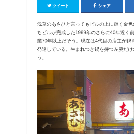
ツイート
シェア
浅草のあさひと言ってもビルの上に輝く金色
ちビルが完成した1989年のさらに40年近
業70年以上だそう。現在は4代目の店主が
発達している。生まれつき鍋を持つ左腕だけ
う。