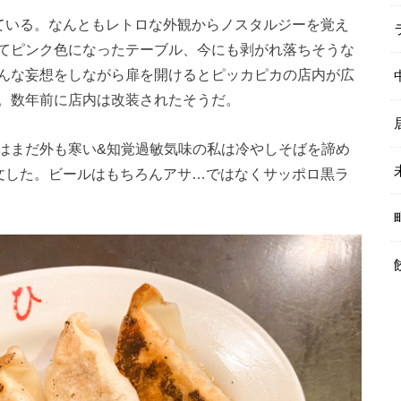
れている。なんともレトロな外観からノスタルジーを覚え
てピンク色になったテーブル、今にも剥がれ落ちそうな
んな妄想をしながら扉を開けるとピッカピカの店内が広
。数年前に店内は改装されたそうだ。
はまだ外も寒い&知覚過敏気味の私は冷やしそばを諦め
注文した。ビールはもちろんアサ…ではなくサッポロ黒ラ