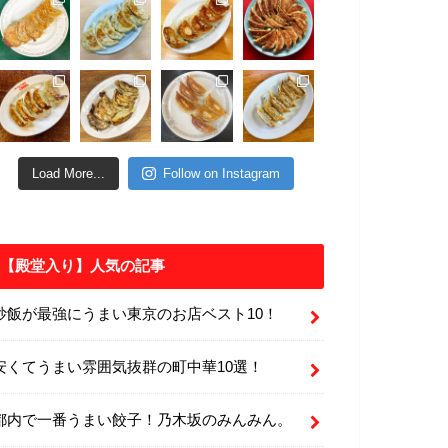
Load More...
Follow on Instagram
【殿堂入り】人気の記事
炒飯が最強にうまい東京のお店ベスト10！
安くてうまい雰囲気抜群の町中華10選！
都内で一番うまい餃子！乃木坂のみんみん。