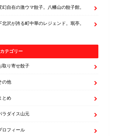
変幻自在の激ウマ餃子。八幡山の餃子館。
下北沢が誇る町中華のレジェンド。珉亭。
カテゴリー
お取り寄せ餃子
その他
まとめ
パラダイス山元
プロフィール