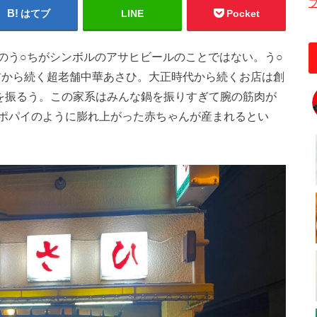
はてブ
LINE
Pocket
のう○ちがシンボルのアサヒビールのことではない。う○
く前から続く超老舗中華あさひ。大正時代から続くお店は創
鍋を振るう。この家系はみんな鍋を振りすぎて腕の筋肉が
ポパイのように膨れ上がった赤ちゃんが産まれるとい