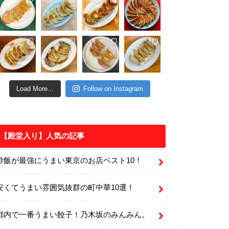
Load More...
Follow on Instagram
【殿堂入り】人気の記事
炒飯が最強にうまい東京のお店ベスト10！
安くてうまい雰囲気抜群の町中華10選！
都内で一番うまい餃子！乃木坂のみんみん。