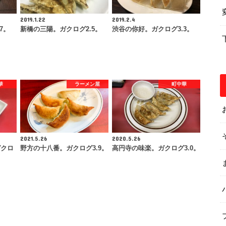
2019.1.22
2019.2.4
7。
新橋の三陽。ガクログ2.5。
渋谷の你好。ガクログ3.3。
華
ラーメン屋
町中華
2021.5.26
2020.5.26
ガクロ
野方の十八番。ガクログ3.9。
高円寺の味楽。ガクログ3.0。