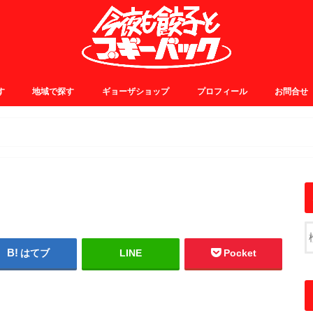
す
地域で探す
ギョーザショップ
プロフィール
お問合せ
0~
5~
0~
5~
JR中央線・総武線
JR山手線・埼京線
東横・田園都市線
日比谷・有楽町線
小田急線
京王線
銀座線
浅草線
大江戸線
千代田線
東京メトロ東西線
その他
はてブ
LINE
Pocket