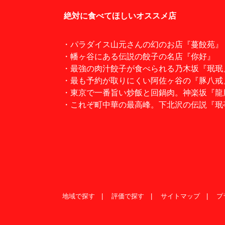
絶対に食べてほしいオススメ店
・パラダイス山元さんの幻のお店『蔓餃苑』
・幡ヶ谷にある伝説の餃子の名店『你好』
・最強の肉汁餃子が食べられる乃木坂『珉珉
・最も予約が取りにくい阿佐ヶ谷の『豚八戒
・東京で一番旨い炒飯と回鍋肉。神楽坂『龍
・これぞ町中華の最高峰。下北沢の伝説『珉
地域で探す
評価で探す
サイトマップ
プ