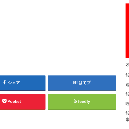
シェア
はてブ
餃
Pocket
feedly