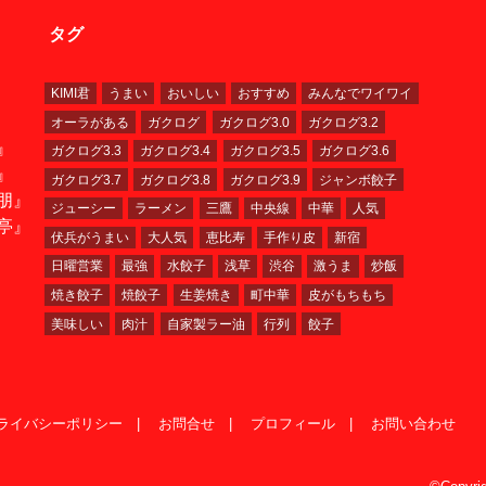
タグ
KIMI君
うまい
おいしい
おすすめ
みんなでワイワイ
オーラがある
ガクログ
ガクログ3.0
ガクログ3.2
』
ガクログ3.3
ガクログ3.4
ガクログ3.5
ガクログ3.6
』
ガクログ3.7
ガクログ3.8
ガクログ3.9
ジャンボ餃子
朋』
ジューシー
ラーメン
三鷹
中央線
中華
人気
亭』
伏兵がうまい
大人気
恵比寿
手作り皮
新宿
日曜営業
最強
水餃子
浅草
渋谷
激うま
炒飯
焼き餃子
焼餃子
生姜焼き
町中華
皮がもちもち
美味しい
肉汁
自家製ラー油
行列
餃子
ライバシーポリシー
お問合せ
プロフィール
お問い合わせ