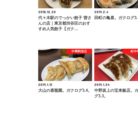
2018.12.20
2019.2.4
代々木駅のでっかい餃子 曽さ
田町の亀喜。ガクログ3.
んの店｜東京都渋谷区のおす
すめ人気餃子【ガク…
中華料理店
町中
2019.1.13
2019.1.24
大山の喜龍園。ガクログ3.4。
中野坂上の宝来飯店。
グ3.3。