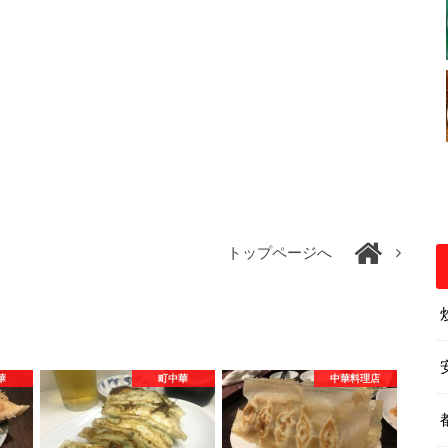
トップページへ
華
町中華
中華料理店