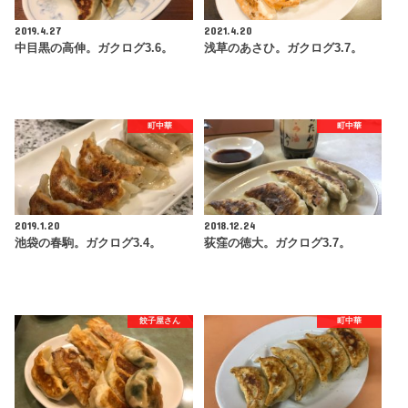
2019.4.27
2021.4.20
中目黒の高伸。ガクログ3.6。
浅草のあさひ。ガクログ3.7。
町中華
町中華
2019.1.20
2018.12.24
池袋の春駒。ガクログ3.4。
荻窪の徳大。ガクログ3.7。
餃子屋さん
町中華