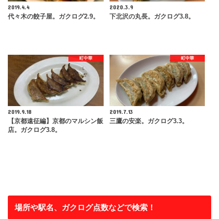
2019.4.4
2020.3.9
代々木の餃子屋。ガクログ2.9。
下北沢の丸長。ガクログ3.8。
町中華
町中華
2019.9.18
2019.7.13
【京都遠征編】京都のマルシン飯
三鷹の安楽。ガクログ3.3。
店。ガクログ3.8。
場所や駅名、ガクログ点数などで検索！