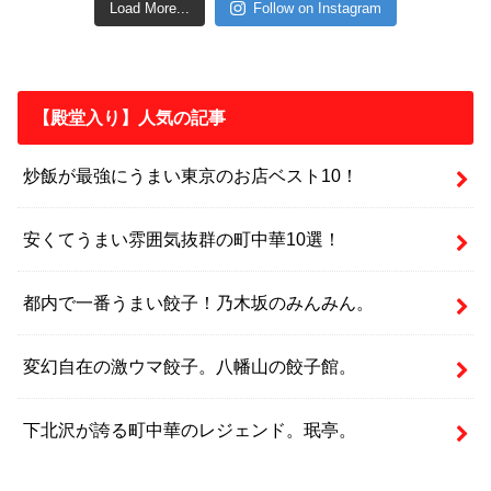
Load More...
Follow on Instagram
【殿堂入り】人気の記事
炒飯が最強にうまい東京のお店ベスト10！
安くてうまい雰囲気抜群の町中華10選！
都内で一番うまい餃子！乃木坂のみんみん。
変幻自在の激ウマ餃子。八幡山の餃子館。
下北沢が誇る町中華のレジェンド。珉亭。