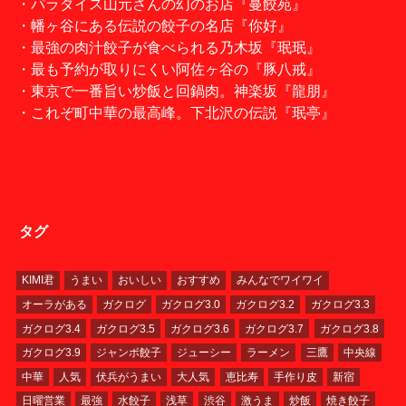
・パラダイス山元さんの幻のお店『蔓餃苑』
・幡ヶ谷にある伝説の餃子の名店『你好』
・最強の肉汁餃子が食べられる乃木坂『珉珉』
・最も予約が取りにくい阿佐ヶ谷の『豚八戒』
・東京で一番旨い炒飯と回鍋肉。神楽坂『龍朋』
・これぞ町中華の最高峰。下北沢の伝説『珉亭』
タグ
KIMI君
うまい
おいしい
おすすめ
みんなでワイワイ
オーラがある
ガクログ
ガクログ3.0
ガクログ3.2
ガクログ3.3
ガクログ3.4
ガクログ3.5
ガクログ3.6
ガクログ3.7
ガクログ3.8
ガクログ3.9
ジャンボ餃子
ジューシー
ラーメン
三鷹
中央線
中華
人気
伏兵がうまい
大人気
恵比寿
手作り皮
新宿
日曜営業
最強
水餃子
浅草
渋谷
激うま
炒飯
焼き餃子