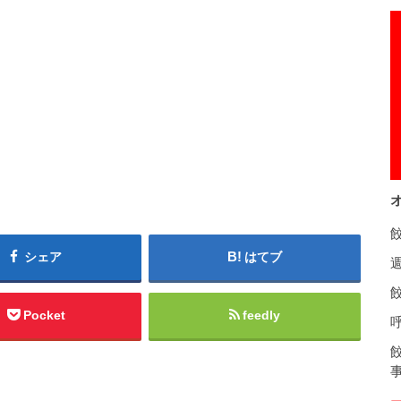
シェア
はてブ
餃
Pocket
feedly