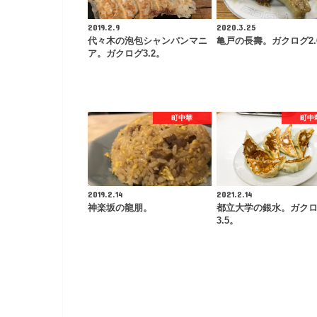
2019.2.9
2020.3.25
代々木の泡包シャンパンマニ
亀戸の長壽。ガクログ2.
ア。ガクログ3.2。
町中華
町中
2019.2.14
2021.2.14
神楽坂の龍朋。
都立大学の銀水。ガク
3.5。