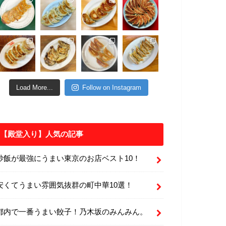
Load More...
Follow on Instagram
【殿堂入り】人気の記事
炒飯が最強にうまい東京のお店ベスト10！
安くてうまい雰囲気抜群の町中華10選！
都内で一番うまい餃子！乃木坂のみんみん。