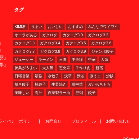
タグ
KIMI君
うまい
おいしい
おすすめ
みんなでワイワイ
オーラがある
ガクログ
ガクログ3.0
ガクログ3.2
』
ガクログ3.3
ガクログ3.4
ガクログ3.5
ガクログ3.6
』
ガクログ3.7
ガクログ3.8
ガクログ3.9
ジャンボ餃子
朋』
ジューシー
ラーメン
三鷹
中央線
中華
人気
亭』
伏兵がうまい
大人気
恵比寿
手作り皮
新宿
日曜営業
最強
水餃子
浅草
渋谷
激うま
炒飯
焼き餃子
焼餃子
生姜焼き
町中華
皮がもちもち
美味しい
肉汁
自家製ラー油
行列
餃子
ライバシーポリシー
お問合せ
プロフィール
お問い合わせ