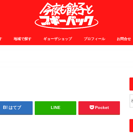
す
地域で探す
ギョーザショップ
プロフィール
お問合せ
0~
5~
0~
5~
JR中央線・総武線
JR山手線・埼京線
東横・田園都市線
日比谷・有楽町線
小田急線
京王線
銀座線
浅草線
大江戸線
千代田線
東京メトロ東西線
その他
はてブ
LINE
Pocket