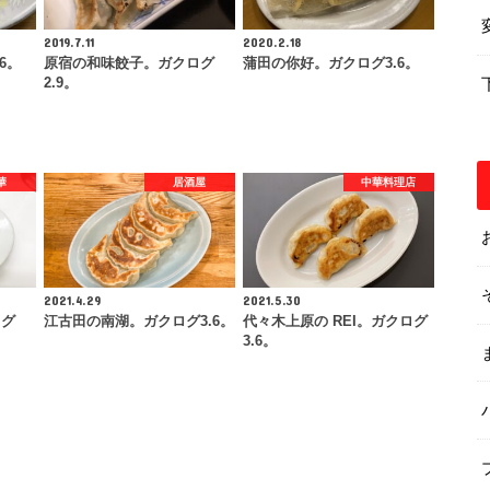
2019.7.11
2020.2.18
6。
原宿の和味餃子。ガクログ
蒲田の你好。ガクログ3.6。
2.9。
華
居酒屋
中華料理店
2021.4.29
2021.5.30
ログ
江古田の南湖。ガクログ3.6。
代々木上原の REI。ガクログ
3.6。