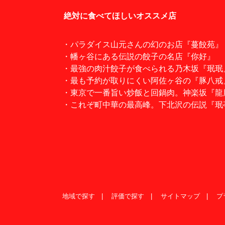
絶対に食べてほしいオススメ店
・パラダイス山元さんの幻のお店『蔓餃苑』
・幡ヶ谷にある伝説の餃子の名店『你好』
・最強の肉汁餃子が食べられる乃木坂『珉珉
・最も予約が取りにくい阿佐ヶ谷の『豚八戒
・東京で一番旨い炒飯と回鍋肉。神楽坂『龍
・これぞ町中華の最高峰。下北沢の伝説『珉
地域で探す
評価で探す
サイトマップ
プ