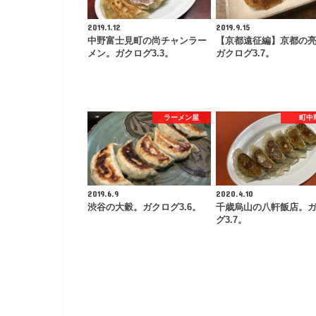
2019.1.12
2019.9.15
中野富士見町の尚チャンラー
【京都遠征編】京都の
メン。ガクログ3.3。
ガクログ3.7。
ラーメン屋
町中
2019.6.9
2020.4.10
渋谷の大穀。ガクログ3.6。
千歳烏山の八軒飯店。
グ3.7。