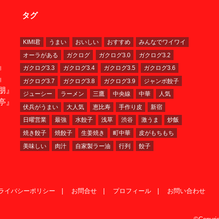
タグ
KIMI君
うまい
おいしい
おすすめ
みんなでワイワイ
オーラがある
ガクログ
ガクログ3.0
ガクログ3.2
』
ガクログ3.3
ガクログ3.4
ガクログ3.5
ガクログ3.6
』
ガクログ3.7
ガクログ3.8
ガクログ3.9
ジャンボ餃子
朋』
ジューシー
ラーメン
三鷹
中央線
中華
人気
亭』
伏兵がうまい
大人気
恵比寿
手作り皮
新宿
日曜営業
最強
水餃子
浅草
渋谷
激うま
炒飯
焼き餃子
焼餃子
生姜焼き
町中華
皮がもちもち
美味しい
肉汁
自家製ラー油
行列
餃子
ライバシーポリシー
お問合せ
プロフィール
お問い合わせ