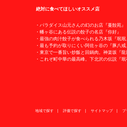
絶対に食べてほしいオススメ店
・パラダイス山元さんの幻のお店『蔓餃苑』
・幡ヶ谷にある伝説の餃子の名店『你好』
・最強の肉汁餃子が食べられる乃木坂『珉珉
・最も予約が取りにくい阿佐ヶ谷の『豚八戒
・東京で一番旨い炒飯と回鍋肉。神楽坂『龍
・これぞ町中華の最高峰。下北沢の伝説『珉
地域で探す
評価で探す
サイトマップ
プ