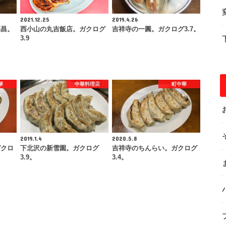
2021.12.25
2019.4.26
亮昌。
西小山の丸吉飯店。ガクログ
吉祥寺の一圓。ガクログ3.7。
3.9
華
中華料理店
町中華
2019.1.4
2020.5.8
ガクロ
下北沢の新雪園。ガクログ
吉祥寺のちんらい。ガクログ
3.9。
3.4。