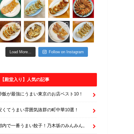
Load More...
Follow on Instagram
【殿堂入り】人気の記事
炒飯が最強にうまい東京のお店ベスト10！
安くてうまい雰囲気抜群の町中華10選！
都内で一番うまい餃子！乃木坂のみんみん。