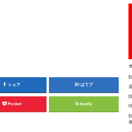
シェア
はてブ
餃
Pocket
feedly