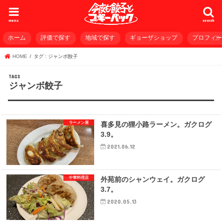
menu
search
ホーム
評価で探す
地域で探す
ギョーザショップ
プロフィ
HOME
タグ : ジャンボ餃子
ジャンボ餃子
ラーメン屋
喜多見の狸小路ラーメン。ガクログ
3.9。
2021.06.12
中華料理店
外苑前のシャンウェイ。ガクログ
3.7。
2020.05.13