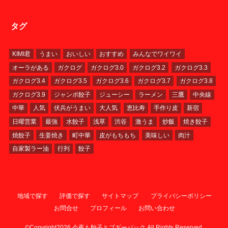
タグ
KIMI君
うまい
おいしい
おすすめ
みんなでワイワイ
オーラがある
ガクログ
ガクログ3.0
ガクログ3.2
ガクログ3.3
ガクログ3.4
ガクログ3.5
ガクログ3.6
ガクログ3.7
ガクログ3.8
ガクログ3.9
ジャンボ餃子
ジューシー
ラーメン
三鷹
中央線
中華
人気
伏兵がうまい
大人気
恵比寿
手作り皮
新宿
日曜営業
最強
水餃子
浅草
渋谷
激うま
炒飯
焼き餃子
焼餃子
生姜焼き
町中華
皮がもちもち
美味しい
肉汁
自家製ラー油
行列
餃子
地域で探す
評価で探す
サイトマップ
プライバシーポリシー
お問合せ
プロフィール
お問い合わせ
©Copyright2026
今夜も餃子とブギーバック
.All Rights Reserved.