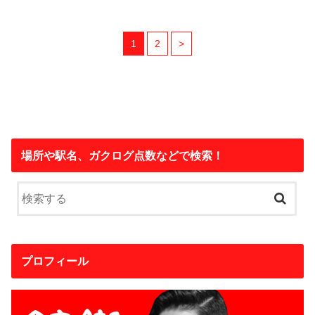
1
2
>
場所や駅名、ガクログ点数などで検索！
プロフィール