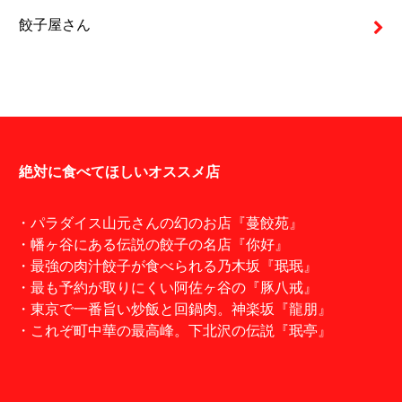
餃子屋さん
絶対に食べてほしいオススメ店
・パラダイス山元さんの幻のお店『蔓餃苑』
・幡ヶ谷にある伝説の餃子の名店『你好』
・最強の肉汁餃子が食べられる乃木坂『珉珉』
・最も予約が取りにくい阿佐ヶ谷の『豚八戒』
・東京で一番旨い炒飯と回鍋肉。神楽坂『龍朋』
・これぞ町中華の最高峰。下北沢の伝説『珉亭』