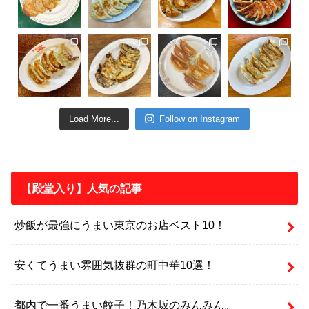
Load More...
Follow on Instagram
【殿堂入り】人気の記事
炒飯が最強にうまい東京のお店ベスト10！
安くてうまい雰囲気抜群の町中華10選！
都内で一番うまい餃子！乃木坂のみんみん。