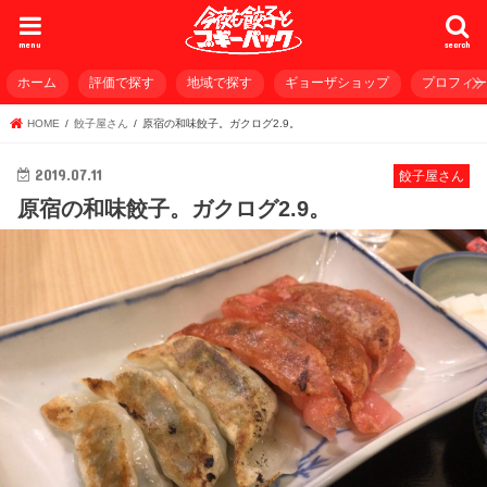
menu
search
ホーム
評価で探す
地域で探す
ギョーザショップ
プロフィ
HOME
餃子屋さん
原宿の和味餃子。ガクログ2.9。
2019.07.11
餃子屋さん
原宿の和味餃子。ガクログ2.9。