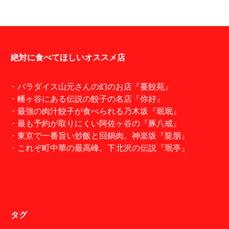
絶対に食べてほしいオススメ店
・パラダイス山元さんの幻のお店『蔓餃苑』
・幡ヶ谷にある伝説の餃子の名店『你好』
・最強の肉汁餃子が食べられる乃木坂『珉珉』
・最も予約が取りにくい阿佐ヶ谷の『豚八戒』
・東京で一番旨い炒飯と回鍋肉。神楽坂『龍朋』
・これぞ町中華の最高峰。下北沢の伝説『珉亭』
タグ