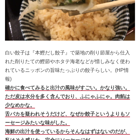
白い餃子は『本鰹だし餃子』で築地の削り節屋から仕入
れた削りたての鰹節やホタテ海老などが惜しみなく使わ
れているニッポンの旨味たっぷりの餃子らしい。(HP情
報)
確かに食べてみると出汁の風味がすごい。かなり強い。
ただ皮は水分を多く含んでおり、ふにゃふにゃ。肉餡は
少なめかな。
舌バカを疑われそうだけど、なぜか餃子というよりもソ
ーセージみたいな味がした。
海鮮の出汁を使っているからそんなはずはないのだが、